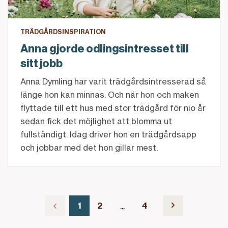
TRÄDGÅRDSINSPIRATION
Anna gjorde odlingsintresset till
sitt jobb
Anna Dymling har varit trädgårdsintresserad så
länge hon kan minnas. Och när hon och maken
flyttade till ett hus med stor trädgård för nio år
sedan fick det möjlighet att blomma ut
fullständigt. Idag driver hon en trädgårdsapp
och jobbar med det hon gillar mest.
öregående sida
1
2
4
Nuvarande sida, sida
av 4
Gå till sida
av 4
Gå till sida
av 4
Gå till nästa 