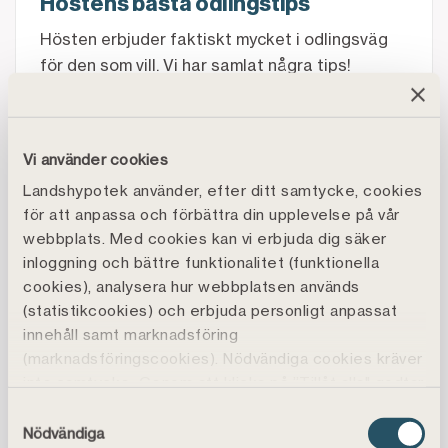
Höstens bästa odlingstips
Hösten erbjuder faktiskt mycket i odlingsväg
för den som vill. Vi har samlat några tips!
Höstfixa i trädgården inför vintern
Vi använder cookies
Landshypotek använder, efter ditt samtycke, cookies
för att anpassa och förbättra din upplevelse på vår
webbplats. Med cookies kan vi erbjuda dig säker
inloggning och bättre funktionalitet (funktionella
cookies), analysera hur webbplatsen används
(statistikcookies) och erbjuda personligt anpassat
innehåll samt marknadsföring
GUIDE
(marknadsföringscookies). Nödvändiga cookies kräver
Höstfixa i trädgården inför vintern
inte samtycke. Genom att klicka på ”Tillåt alla" godtar
du även funktions-, marknadsförings- och
Samtyckesval
Hösten är här i all sin prakt och det är dags att
statistikcookies vilket är frivilligt.
Nödvändiga
förbereda växterna inför vintern. Vi tipsar om