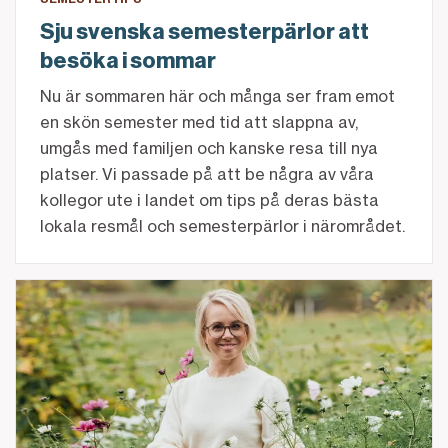
Sju svenska semesterpärlor att
besöka i sommar
Nu är sommaren här och många ser fram emot
en skön semester med tid att slappna av,
umgås med familjen och kanske resa till nya
platser. Vi passade på att be några av våra
kollegor ute i landet om tips på deras bästa
lokala resmål och semesterpärlor i närområdet.
Anna gjorde odlingsintresset till sitt jobb