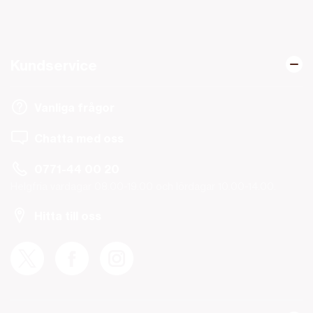
Kundservice
Vanliga frågor
Chatta med oss
0771-44 00 20
Helgfria vardagar 08.00-19.00 och lördagar 10.00-14.00.
Hitta till oss