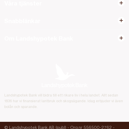
Våra tjänster
Snabblänkar
Om Landshypotek Bank
Landshypotek Bank vill bidra till ett rikare liv i hela landet. Allt sedan
1836 har vi finansierat lantbruk och skogsägande. Idag erbjuder vi även
bolån och sparande.
© Landshypotek Bank AB (publ) - Org.nr 556500-2762 -