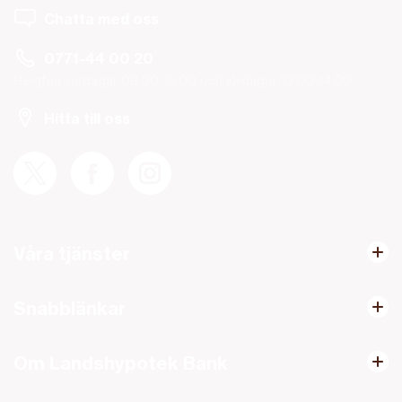
Chatta med oss
0771-44 00 20
Helgfria vardagar 08.00-19.00 och lördagar 10.00-14.00.
Hitta till oss
Våra tjänster
Snabblänkar
Om Landshypotek Bank