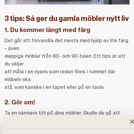
3 tips: Så ger du gamla möbler nytt liv
1. Du kommer långt med färg
Det går att förvandla det mesta med hjälp av lite färg
– även
deppiga möbler från 80- och 90-talen. Ett tips är att
du väljer
att måla i en nyans som redan finns i rummet där
möbeln ska
stå, som kanske i en tapet eller på en tavla.
2. Gör om!
Ta en närmare titt på dina möbler. Skulle de gå att
göra om, exempelvis
genom att byta ben eller sätta på hjul? Nya knoppar