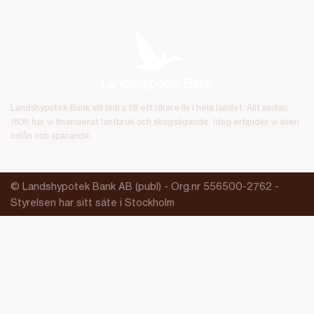
Landshypotek Bank vill bidra till ett rikare liv i hela landet. Allt sedan
1836 har vi finansierat lantbruk och skogsägande. Idag erbjuder vi även
bolån och sparande.
© Landshypotek Bank AB (publ) - Org.nr 556500-2762 -
Styrelsen har sitt säte i Stockholm