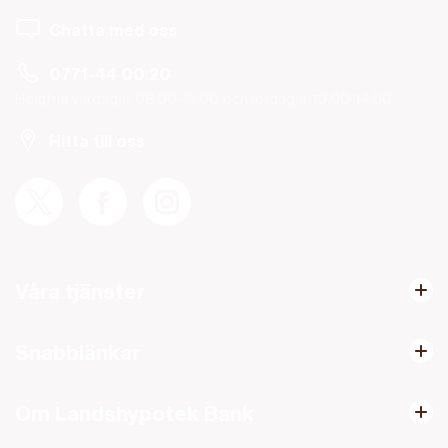
Chatta med oss
0771-44 00 20
Helgfria vardagar 08.00-19.00 och lördagar 10.00-14.00.
Hitta till oss
Våra tjänster
Snabblänkar
Om Landshypotek Bank