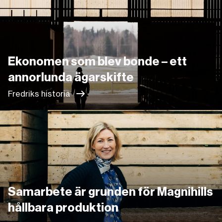
Ekonomen som blev bonde – ett
annorlunda ägarskifte
Fredriks historia
Länk
Samarbete är grunden för Magnihills
hållbara produktion