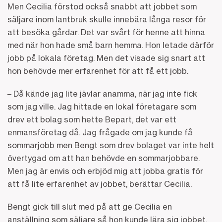
Men Cecilia förstod också snabbt att jobbet som
säljare inom lantbruk skulle innebära långa resor för
att besöka gårdar. Det var svårt för henne att hinna
med när hon hade små barn hemma. Hon letade därför
jobb på lokala företag. Men det visade sig snart att
hon behövde mer erfarenhet för att få ett jobb.
– Då kände jag lite jävlar anamma, när jag inte fick
som jag ville. Jag hittade en lokal företagare som
drev ett bolag som hette Bepart, det var ett
enmansföretag då. Jag frågade om jag kunde få
sommarjobb men Bengt som drev bolaget var inte helt
övertygad om att han behövde en sommarjobbare.
Men jag är envis och erbjöd mig att jobba gratis för
att få lite erfarenhet av jobbet, berättar Cecilia.
Bengt gick till slut med på att ge Cecilia en
anställning som säljare så hon kunde lära sig jobbet.