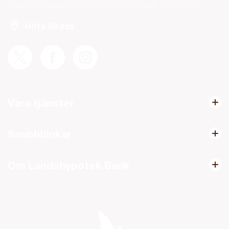
Helgfria vardagar 08.00-19.00 och lördagar 10.00-14.00.
Hitta till oss
Våra tjänster
Snabblänkar
Om Landshypotek Bank