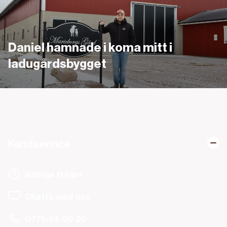
Daniel hamnade i koma mitt i
ladugårdsbygget
Kundservice
Vanliga frågor
Chatta med oss
0771-44 00 20