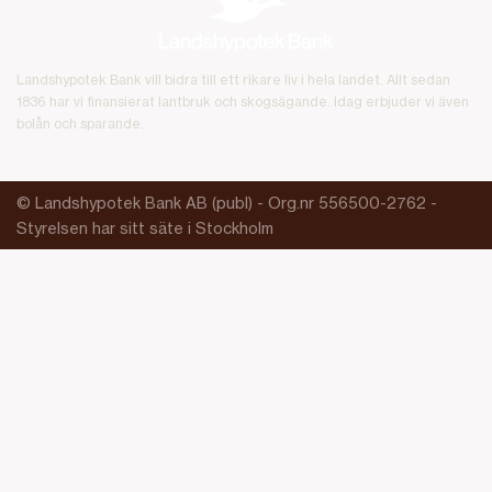
Landshypotek Bank vill bidra till ett rikare liv i hela landet. Allt sedan
1836 har vi finansierat lantbruk och skogsägande. Idag erbjuder vi även
bolån och sparande.
© Landshypotek Bank AB (publ) - Org.nr 556500-2762 -
Styrelsen har sitt säte i Stockholm