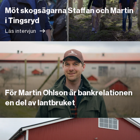
Möt skogsägarna Staffan och Martin
i Tingsryd
Läs intervjun
Länk
För Martin Ohlson är bankrelationen
en del av lantbruket
Länk