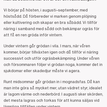
Vi börjar på hösten, i augusti–september, med
höstsådd. Då förbereder vi marken genom plöjning
eller kultivering och skapar en bra såbädd. Vi tillför
näring i samband med sådd och bekämpar ogräs för
att få en ren gröda inför vintern.
Under vintern går grödan i vila. I mars, när våren
kommer, börjar tillväxten igen och då tillför vi näring
successivt och utför ogräsbekämpning. Under våren
och försommaren följer vi grödan noga, kommer det in
sjukdomar eller skadedjur måste vi agera.
Runt midsommar går grödan in i mognadsfas. Då kan
man inte göra så mycket mer, utan vädret styr, idealet
är lagom värme och nederbörd. I augusti sker skörden,
det mesta lagras och torkas för att kunna säljas vid
lämpliga tillfällen under vintern.