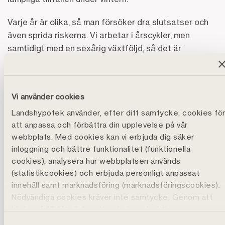
Varje år är olika, så man försöker dra slutsatser och
även sprida riskerna. Vi arbetar i årscykler, men
samtidigt med en sexårig växtföljd, så det är
långsiktigt. Det är inga snabba pengar, utan man följer
en plan över lång tid.
Vi använder cookies
Vad har ni för framtidsplaner?
Landshypotek använder, efter ditt samtycke, cookies fö
Vi försöker hela tiden optimera och förbättra. Mycket
att anpassa och förbättra din upplevelse på vår
handlar om dränering och markstruktur, så grödorna
webbplats. Med cookies kan vi erbjuda dig säker
inte står blött. Vi jobbar också med lite
inloggning och bättre funktionalitet (funktionella
kringverksamheter, bland annat foderhantering under
cookies), analysera hur webbplatsen används
vinterhalvåret.
(statistikcookies) och erbjuda personligt anpassat
innehåll samt marknadsföring (marknadsföringscookies).
Hur påverkar klimatförändringarna er verksamhet?
Nödvändiga cookies kräver inte samtycke. Genom att
klicka på ”Tillåt alla" godtar du även funktions-,
Vi märker mer extremväder, längre torrperioder och
marknadsförings- och statistikcookies vilket är frivilligt.
Samtyckesval