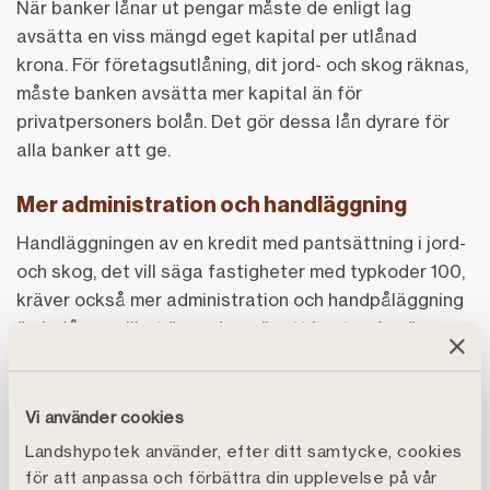
När banker lånar ut pengar måste de enligt lag
avsätta en viss mängd eget kapital per utlånad
krona. För företagsutlåning, dit jord- och skog räknas,
måste banken avsätta mer kapital än för
privatpersoners bolån. Det gör dessa lån dyrare för
alla banker att ge.
Mer administration och handläggning
Handläggningen av en kredit med pantsättning i jord-
och skog, det vill säga fastigheter med typkoder 100,
kräver också mer administration och handpåläggning
än bolånen, vilket även den gör att kostnaden är
högre för dessa krediter.
Banken är skyldig att göra en individuell bedömning av
Vi använder cookies
verksamheten vilket till stora delar görs manuellt, till
Landshypotek använder, efter ditt samtycke, cookies
skillnad från den mer automatiserade granskningen
för att anpassa och förbättra din upplevelse på vår