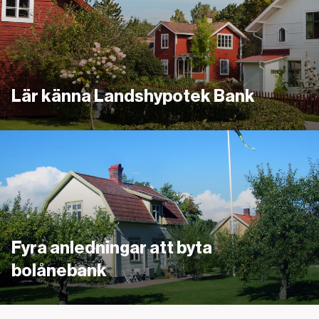
Lär känna Landshypotek Bank
Länk
Fyra anledningar att byta
bolånebank