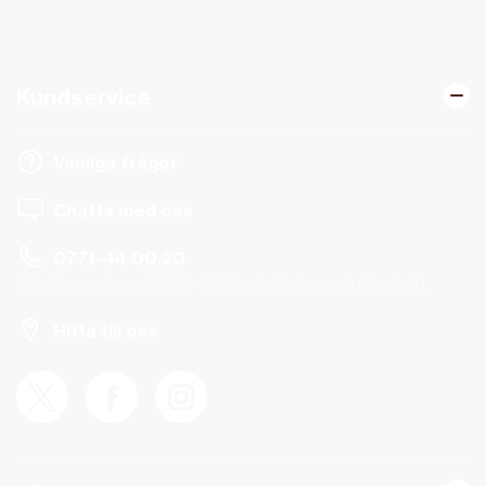
Kundservice
Vanliga frågor
Chatta med oss
0771-44 00 20
Helgfria vardagar 08.00-19.00 och lördagar 10.00-14.00.
Hitta till oss