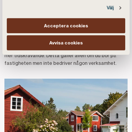
Välj
Värderingen är mer omfattande
En jord- och skogsfastighet måste värderas manuellt
Acceptera cookies
av en godkänd värderingsperson. Till skillnad från
villor och bostadsrätter finns inga automatiska
Avvisa cookies
värderingsregister, vilket gör processen dyrare och
mer tidskrävande. Detta gäller även om du bor på
fastigheten men inte bedriver någon verksamhet.