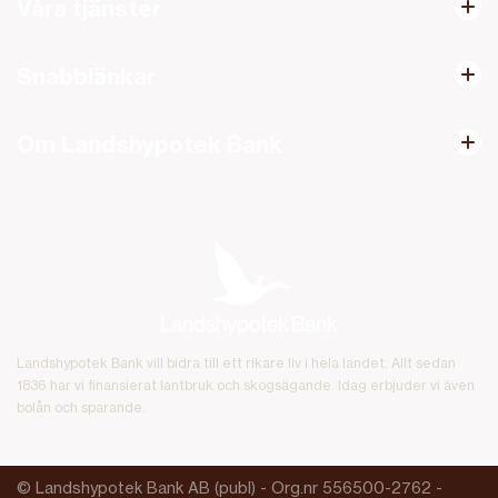
Våra tjänster
Snabblänkar
Om Landshypotek Bank
Landshypotek Bank vill bidra till ett rikare liv i hela landet. Allt sedan
1836 har vi finansierat lantbruk och skogsägande. Idag erbjuder vi även
bolån och sparande.
© Landshypotek Bank AB (publ) - Org.nr 556500-2762 -