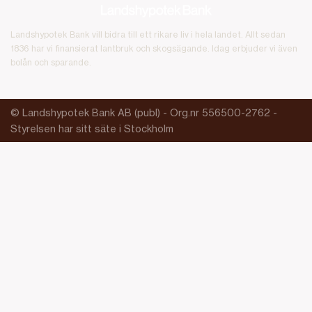
Landshypotek Bank vill bidra till ett rikare liv i hela landet. Allt sedan
1836 har vi finansierat lantbruk och skogsägande. Idag erbjuder vi även
bolån och sparande.
© Landshypotek Bank AB (publ) - Org.nr 556500-2762 -
Styrelsen har sitt säte i Stockholm