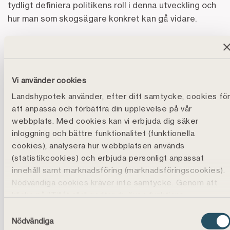
tydligt definiera politikens roll i denna utveckling och
hur man som skogsägare konkret kan gå vidare.
Enighet om att förutsättningarna för
det enskilda skogsbrukandet
behöver vara tydliga
Vi använder cookies
Landshypotek använder, efter ditt samtycke, cookies fö
Representanterna från riksdagspartierna – Martin
att anpassa och förbättra din upplevelse på vår
Kinnunen (SD), Tomas Kronståhl (S), Peter Kullgren
webbplats. Med cookies kan vi erbjuda dig säker
(KD), Rebecka Le Moine (MP), Johanna Lewerentz (M),
inloggning och bättre funktionalitet (funktionella
Madelaine Jakobsson (C) samt Elin Nilsson (L) – var
cookies), analysera hur webbplatsen används
eniga om att osäkerheten behöver minska, men har
(statistikcookies) och erbjuda personligt anpassat
olika synsätt bland annat kring hur principen "frihet
innehåll samt marknadsföring (marknadsföringscookies).
under ansvar" ska tolkas, om skogsägaren eller
Nödvändiga cookies kräver inte samtycke. Genom att
staten ska ha sista ordet och hur naturvärden och
klicka på ”Tillåt alla" godtar du även funktions-,
artskydd borde hanteras; genom mer stöd, mer
marknadsförings- och statistikcookies vilket är frivilligt.
Samtyckesval
Du kan läsa mer, ändra dina val eller återkalla
rådgivning eller mer styrning?
Nödvändiga