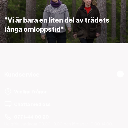
"Vi är bara en liten del av trädets
långa omloppstid"
Kundservice
Vanliga frågor
Chatta med oss
0771-44 00 20
Helgfria vardagar 08.00-19.00 och lördagar 10.00-14.00.