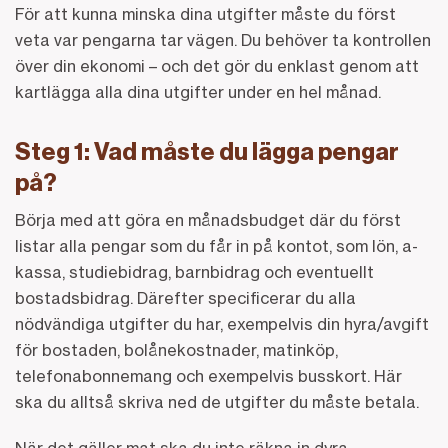
För att kunna minska dina utgifter måste du först
veta var pengarna tar vägen. Du behöver ta kontrollen
över din ekonomi – och det gör du enklast genom att
kartlägga alla dina utgifter under en hel månad.
Steg 1: Vad måste du lägga pengar
på?
Börja med att göra en månadsbudget där du först
listar alla pengar som du får in på kontot, som lön, a-
kassa, studiebidrag, barnbidrag och eventuellt
bostadsbidrag. Därefter specificerar du alla
nödvändiga utgifter du har, exempelvis din hyra/avgift
för bostaden, bolånekostnader, matinköp,
telefonabonnemang och exempelvis busskort. Här
ska du alltså skriva ned de utgifter du måste betala.
När det gäller mat ska du inte räkna in dyra