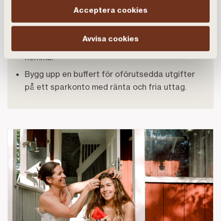
Acceptera cookies
medlemskap.
Handla smartare och undvik impulsköp.
Avvisa cookies
Minska energiförbrukningen och laga maten
hemma.
Bygg upp en buffert för oförutsedda utgifter
på ett sparkonto med ränta och fria uttag.
Länk