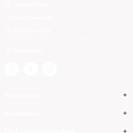
Vanliga frågor
Chatta med oss
0771-44 00 20
Helgfria vardagar 08.00-19.00 och lördagar 10.00-14.00.
Hitta till oss
Våra tjänster
Snabblänkar
Om Landshypotek Bank