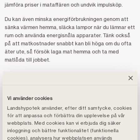
jämföra priser i mataffären och undvik impulsköp.
Du kan även minska energiförbrukningen genom att
sänka värmen hemma, släcka lampor när du lämnar ett
rum och använda energisnåla apparater. Tänk också
på att matkostnader snabbt kan bli höga om du ofta
äter ute, så försök laga mat hemma och ta med
matlåda till jobbet.
En buffert gör dig tryggare
Det är också viktigt att ha en ekonomisk buffert för
att kunna hantera oförutsedda utgifter, som
Vi använder cookies
bilreparationer eller om exempelvis kylskåpet går
Landshypotek använder, efter ditt samtycke, cookies
sönder. En buffert ger dig ekonomisk trygghet och
för att anpassa och förbättra din upplevelse på vår
minskar stressen vid oväntade utgifter.
webbplats. Med cookies kan vi erbjuda dig säker
inloggning och bättre funktionalitet (funktionella
En bra tumregel är att ha runt 2-3 månadslöner
cookies), analysera hur webbplatsen används