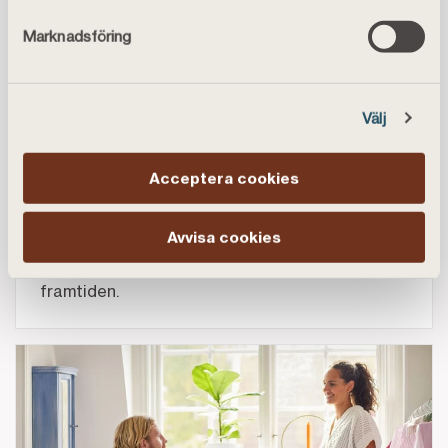
Marknadsföring
Välj
STORA SPARGUIDEN
Kom igång med ditt sparande
Acceptera cookies
Ett sparande är en investering i din framtida
trygghet. Ta del av vår guide och få verktygen
Avvisa cookies
du behöver för att effektivisera ditt sparande
och stärka din ekonomiska grund inför
framtiden.
Länk