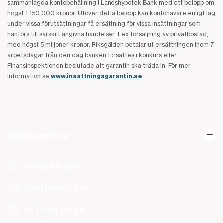
sammanlagda kontobehållning i Landshypotek Bank med ett belopp om
högst 1 150 000 kronor. Utöver detta belopp kan kontohavare enligt lag
under vissa förutsättningar få ersättning för vissa insättningar som
hänförs till särskilt angivna händelser, t ex försäljning av privatbostad,
med högst 5 miljoner kronor. Riksgälden betalar ut ersättningen inom 7
arbetsdagar från den dag banken försattes i konkurs eller
Finansinspektionen beslutade att garantin ska träda in. För mer
information se
www.insattningsgarantin.se
.
Kundservice
Vanliga frågor
Chatta med oss
0771-44 00 20
Helgfria vardagar 08.00-19.00 och lördagar 10.00-14.00.