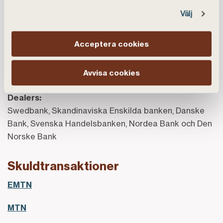
Välj
SEK 60 000 000 000 eller motvärde i EUR.
Grundprospekt svenskt MTN-program 2014 (pdf)
Acceptera cookies
Tillägg 2019:1 (pdf)
Avvisa cookies
För tidigare prospekt, vänligen se vårt
arkiv
.
Dealers:
Swedbank, Skandinaviska Enskilda banken, Danske
Bank, Svenska Handelsbanken, Nordea Bank och Den
Norske Bank
Skuldtransaktioner
EMTN
MTN