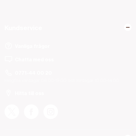
Kundservice
Vanliga frågor
Chatta med oss
0771-44 00 20
Helgfria vardagar 08.00-19.00 och lördagar 10.00-14.00.
Hitta till oss