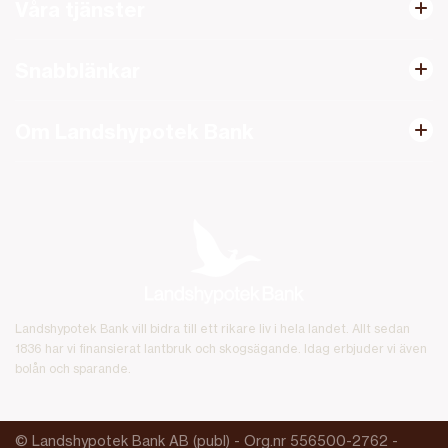
Våra tjänster
Snabblänkar
Om Landshypotek Bank
Landshypotek Bank vill bidra till ett rikare liv i hela landet. Allt sedan
1836 har vi finansierat lantbruk och skogsägande. Idag erbjuder vi även
bolån och sparande.
© Landshypotek Bank AB (publ) - Org.nr 556500-2762 -