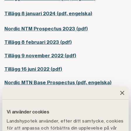
Tillägg 8 januari 2024 (pdf, engelska)
Nordic NTM Prospectus 2023 (pdf)
Tillägg 8 februari 2023 (pdf)
Tillägg 9 november 2022 (pdf)
Tillägg 16 juni 2022 (pdf)
Nordic MTN Base Prospectus (pdf, engelska)
EMTN-program
Grundprospekt EMTN-program 2021 (pdf,
Vi använder cookies
engelska)
Landshypotek använder, efter ditt samtycke, cookies
för att anpassa och förbättra din upplevelse på vår