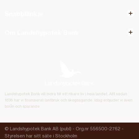
Snabblänkar
Om Landshypotek Bank
Landshypotek Bank vill bidra till ett rikare liv i hela landet. Allt sedan
1836 har vi finansierat lantbruk och skogsägande. Idag erbjuder vi även
bolån och sparande.
© Landshypotek Bank AB (publ) - Org.nr 556500-2762 -
Styrelsen har sitt säte i Stockholm