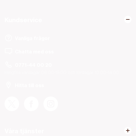
Kundservice
Vanliga frågor
Chatta med oss
0771-44 00 20
Helgfria vardagar 08.00-19.00 och lördagar 10.00-14.00.
Hitta till oss
Våra tjänster