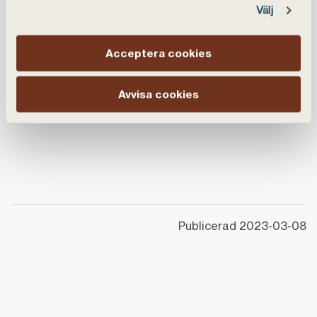
händer i Landshypotek just nu och planerna
Välj
framåt.
Acceptera cookies
P-O Hilmér, ordförande Landshypotek
Ekonomisk Förening
Avvisa cookies
Publicerad
2023-03-08