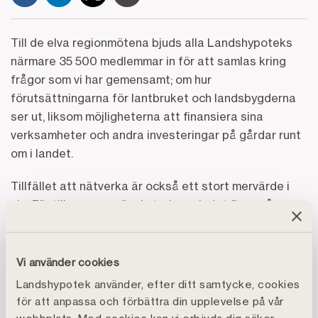
Till de elva regionmötena bjuds alla Landshypoteks
närmare 35 500 medlemmar in för att samlas kring
frågor som vi har gemensamt; om hur
förutsättningarna för lantbruket och landsbygderna
ser ut, liksom möjligheterna att finansiera sina
verksamheter och andra investeringar på gårdar runt
om i landet.
Tillfället att nätverka är också ett stort mervärde i
sig. För tillsammans är vi starka och det finns så
mycket uppbyggd kunskap och erfarenhet att dela
oss emellan. På regionmötena kommer vi även att
prata mer om läget i Landshypotek och de gröna
Vi använder cookies
näringarna i stort samt summera 2022 och blicka
Landshypotek använder, efter ditt samtycke, cookies
framåt. Den föreslagna
rekordstora utdelningen
för att anpassa och förbättra din upplevelse på vår
som klubbas på föreningsstämman 20 april kommer