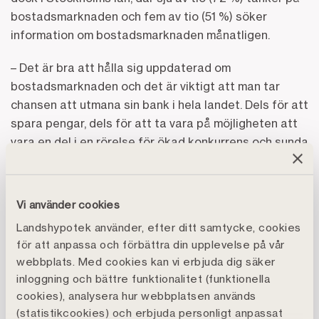
bostadsmarknaden och fem av tio (51 %) söker
information om bostadsmarknaden månatligen.
– Det är bra att hålla sig uppdaterad om
bostadsmarknaden och det är viktigt att man tar
chansen att utmana sin bank i hela landet. Dels för att
spara pengar, dels för att ta vara på möjligheten att
vara en del i en rörelse för ökad konkurrens och sunda
värderingar på svensk bankmarknad, fortsätter
Catharina Åbjörnsson Lindgren, Affärschef på
Landshypotek Bank.
Vi använder cookies
Landshypotek använder, efter ditt samtycke, cookies
Så här många har någon gång bytt bank för sina
för att anpassa och förbättra din upplevelse på vår
bolån – län för län
webbplats. Med cookies kan vi erbjuda dig säker
inloggning och bättre funktionalitet (funktionella
cookies), analysera hur webbplatsen används
(statistikcookies) och erbjuda personligt anpassat