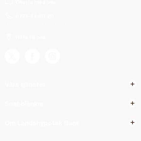
Chatta med oss
0771-44 00 20
Helgfria vardagar 08.00-19.00 och lördagar 10.00-14.00.
Hitta till oss
Våra tjänster
Snabblänkar
Om Landshypotek Bank