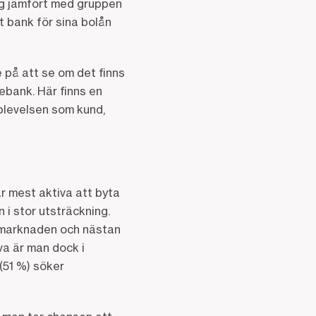
 sig jämfört med gruppen
t bank för sina bolån
e på att se om det finns
ebank. Här finns en
plevelsen som kund,
r mest aktiva att byta
i stor utsträckning.
dsmarknaden och nästan
va är man dock i
(51 %) söker