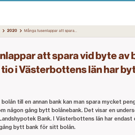
2020
Många tusenlappar att spara vid byte av bank: Bara drygt två av tio i Västerbottens län har bytt bank för sitt bolån
lappar att spara vid byte av 
 tio i Västerbottens län har by
 bolån till en annan bank kan man spara mycket penga
om någon gång bytt bolånebank. Det visar en unders
Landshypotek Bank. I Västerbottens län har endast d
ång bytt bank för sitt bolån.