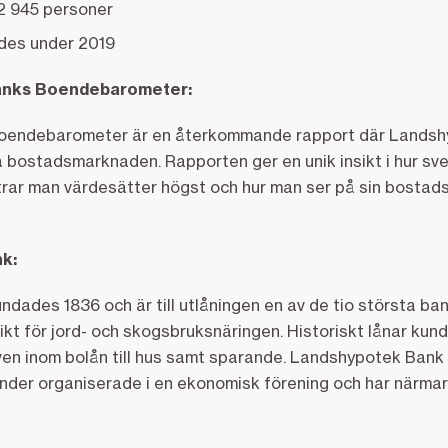
2 945 personer
des under 2019
anks Boendebarometer:
oendebarometer är en återkommande rapport där Landsh
bostadsmarknaden. Rapporten ger en unik insikt i hur sve
trar man värdesätter högst och hur man ser på sin bostads
k:
ades 1836 och är till utlåningen en av de tio största ba
kt för jord- och skogsbruksnäringen. Historiskt lånar kunde
en inom bolån till hus samt sparande. Landshypotek Bank
nder organiserade i en ekonomisk förening och har närm