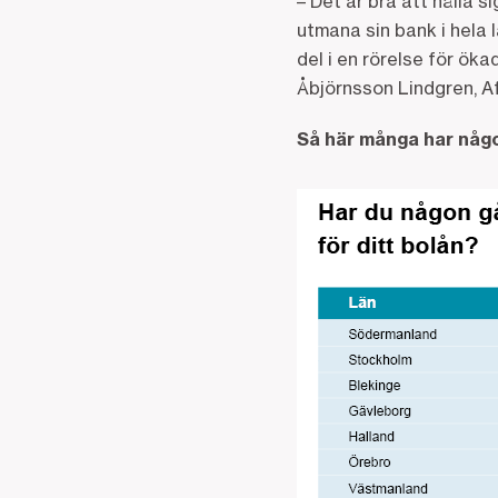
– Det är bra att hålla
utmana sin bank i hela l
del i en rörelse för ö
Åbjörnsson Lindgren, A
Så här många har någon