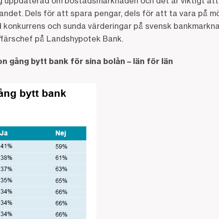
 sig uppdaterad om bostadsmarknaden och det är viktigt at
andet. Dels för att spara pengar, dels för att ta vara på m
kad konkurrens och sunda värderingar på svensk bankmarkna
ffärschef på Landshypotek Bank.
 gång bytt bank för sina bolån – län för län