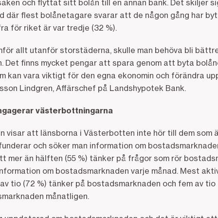
saken och flyttat sitt bolån till en annan bank. Det skiljer
d där flest bolånetagare svarar att de någon gång har byt
ra för riket är var tredje (32 %).
mför allt utanför storstäderna, skulle man behöva bli bättr
ån. Det finns mycket pengar att spara genom att byta bolån
om kan vara viktigt för den egna ekonomin och förändra up
sson Lindgren, Affärschef på Landshypotek Bank.
gagerar västerbottningarna
visar att länsborna i Västerbotten inte hör till dem som ä
å funderar och söker man information om bostadsmarknaden 
tt mer än hälften (55 %) tänker på frågor som rör bosta
r information om bostadsmarknaden varje månad. Mest akti
 av tio (72 %) tänker på bostadsmarknaden och fem av tio 
dsmarknaden månatligen.