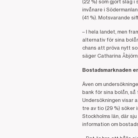
(22 %) som gjort slag i 
invånare i Södermanlan
(41 %). Motsvarande siff
– I hela landet, men fra
alternativ för sina bol
chans att pröva nytt s
säger Catharina Åbjörn
Bostadsmarknaden en
Även om undersökningen 
bank för sina bolån, s
Undersökningen visar a
tre av tio (29 %) söke
Stockholms län, där sju
information om bosta