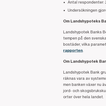
Antal respondenter: 
Undersökningen gjor
Om Landshypoteks B
Landshypotek Banks B
tempen på den svenska 
bostäder, vilka parame
rapporten
.
Om Landshypotek Ban
Landshypotek Bank grund
räknas vara av systemvi
men banken växer nu äv
jord- och skogsbruksku
orter över hela landet.