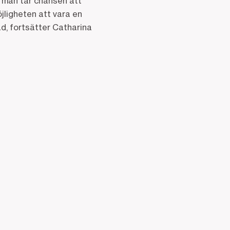
t man tar chansen att
öjligheten att vara en
d, fortsätter Catharina