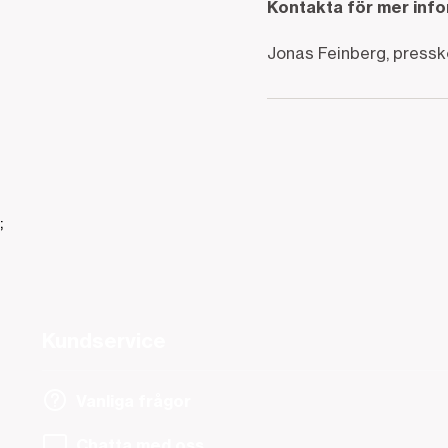
Kontakta för mer inf
Jonas Feinberg, press
;
Kundservice
Vanliga frågor
Chatta med oss