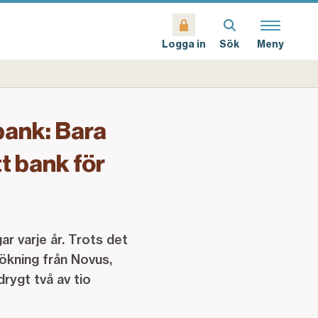
Sök
Meny
Logga in
bank: Bara
tt bank för
r varje år. Trots det
ökning från Novus,
rygt två av tio