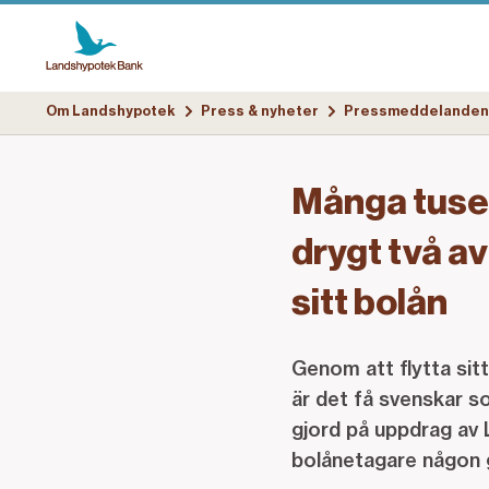
Om Landshypotek
Press & nyheter
Pressmeddelanden
Många tusen
drygt två av
sitt bolån
Genom att flytta sitt
är det få svenskar s
gjord på uppdrag av 
bolånetagare någon g