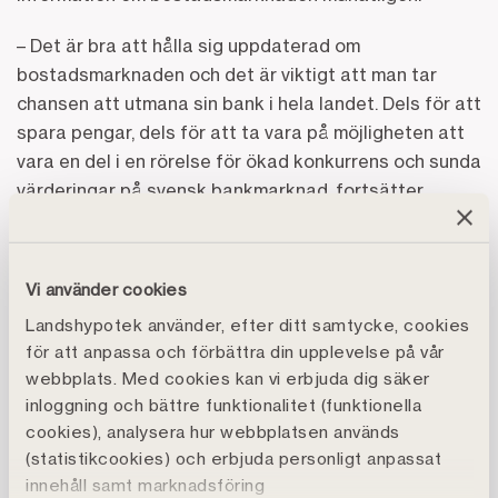
– Det är bra att hålla sig uppdaterad om
bostadsmarknaden och det är viktigt att man tar
chansen att utmana sin bank i hela landet. Dels för att
spara pengar, dels för att ta vara på möjligheten att
vara en del i en rörelse för ökad konkurrens och sunda
värderingar på svensk bankmarknad, fortsätter
Catharina Åbjörnsson Lindgren, Affärschef på
Landshypotek Bank.
Vi använder cookies
Så här många har någon gång bytt bank för sina
Landshypotek använder, efter ditt samtycke, cookies
bolån – län för län
för att anpassa och förbättra din upplevelse på vår
webbplats. Med cookies kan vi erbjuda dig säker
inloggning och bättre funktionalitet (funktionella
cookies), analysera hur webbplatsen används
(statistikcookies) och erbjuda personligt anpassat
innehåll samt marknadsföring