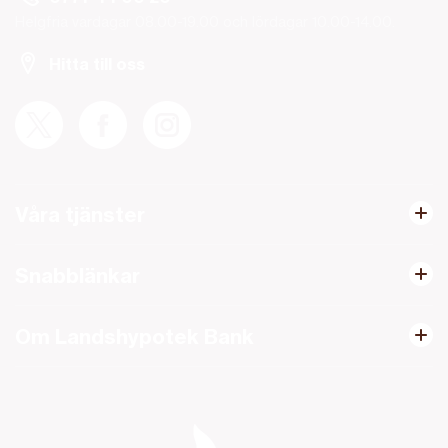
Helgfria vardagar 08.00-19.00 och lördagar 10.00-14.00.
Hitta till oss
Våra tjänster
Snabblänkar
Om Landshypotek Bank