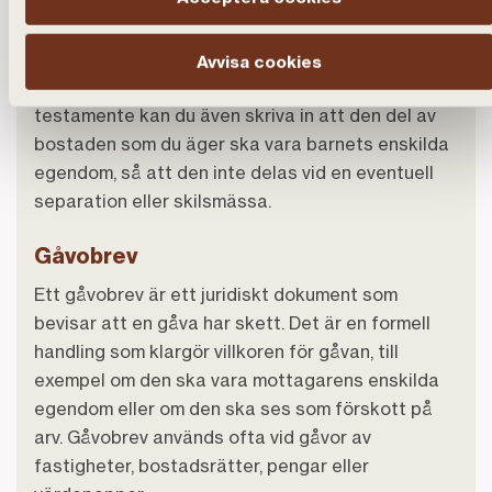
minska risken för missförstånd eller tvister mellan
barnen efter din bortgång. I ett testamente kan
du skriva att bostadsstödet inte ska påverka
Avvisa cookies
arvet – eller att det ska göra det. I ett
testamente kan du även skriva in att den del av
bostaden som du äger ska vara barnets enskilda
egendom, så att den inte delas vid en eventuell
separation eller skilsmässa.
Gåvobrev
Ett gåvobrev är ett juridiskt dokument som
bevisar att en gåva har skett. Det är en formell
handling som klargör villkoren för gåvan, till
exempel om den ska vara mottagarens enskilda
egendom eller om den ska ses som förskott på
arv. Gåvobrev används ofta vid gåvor av
fastigheter, bostadsrätter, pengar eller