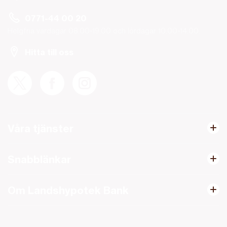
0771-44 00 20
Helgfria vardagar 08.00-19.00 och lördagar 10.00-14.00.
Hitta till oss
Våra tjänster
Snabblänkar
Om Landshypotek Bank