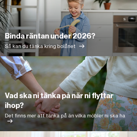
Binda räntan under 2026?
Så kan du tänka kring bolånet
Det finns mer att tänka på än vilka möbler ni ska ha
Vad ska ni tänka på när ni flyttar
ihop?
Det finns mer att tänka på än vilka möbler ni ska ha
Länk