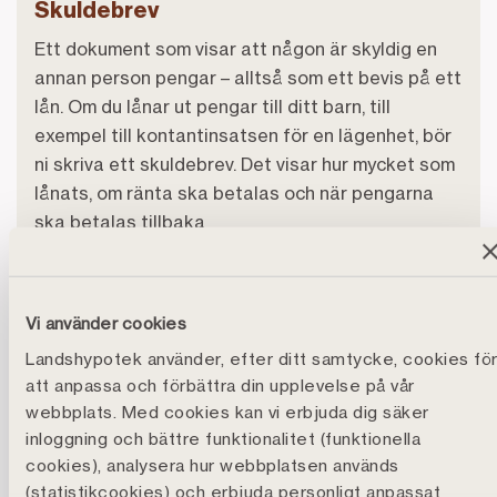
Skuldebrev
Ett dokument som visar att någon är skyldig en
annan person pengar – alltså som ett bevis på ett
lån. Om du lånar ut pengar till ditt barn, till
exempel till kontantinsatsen för en lägenhet, bör
ni skriva ett skuldebrev. Det visar hur mycket som
lånats, om ränta ska betalas och när pengarna
ska betalas tillbaka
Samäganderättsavtal
Ett avtal mellan två eller flera personer som äger
Vi använder cookies
en bostad tillsammans, där man bestämmer hur
Landshypotek använder, efter ditt samtycke, cookies fö
ägandet ska fungera. Avtalet reglerar till exempel
att anpassa och förbättra din upplevelse på vår
hur kostnader ska delas, vad som händer om
webbplats. Med cookies kan vi erbjuda dig säker
någon vill sälja sin del, och hur vinsten ska
inloggning och bättre funktionalitet (funktionella
fördelas.
cookies), analysera hur webbplatsen används
(statistikcookies) och erbjuda personligt anpassat