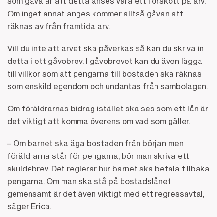
som gåva är att detta anses vara ett förskott på arv.
Om inget annat anges kommer alltså gåvan att
räknas av från framtida arv.
Vill du inte att arvet ska påverkas så kan du skriva in
detta i ett gåvobrev. I gåvobrevet kan du även lägga
till villkor som att pengarna till bostaden ska räknas
som enskild egendom och undantas från sambolagen.
Om föräldrarnas bidrag istället ska ses som ett lån är
det viktigt att komma överens om vad som gäller.
– Om barnet ska äga bostaden från början men
föräldrarna står för pengarna, bör man skriva ett
skuldebrev. Det reglerar hur barnet ska betala tillbaka
pengarna. Om man ska stå på bostadslånet
gemensamt är det även viktigt med ett regressavtal,
säger Erica.