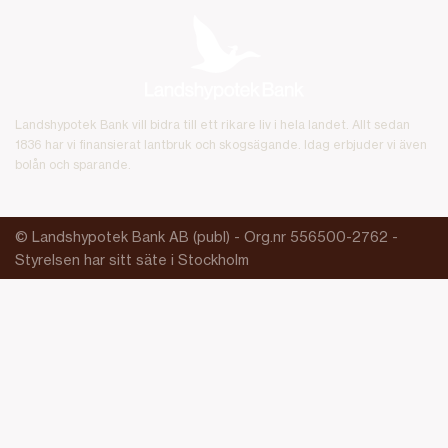
Landshypotek Bank vill bidra till ett rikare liv i hela landet. Allt sedan
1836 har vi finansierat lantbruk och skogsägande. Idag erbjuder vi även
bolån och sparande.
© Landshypotek Bank AB (publ) - Org.nr 556500-2762 -
Styrelsen har sitt säte i Stockholm