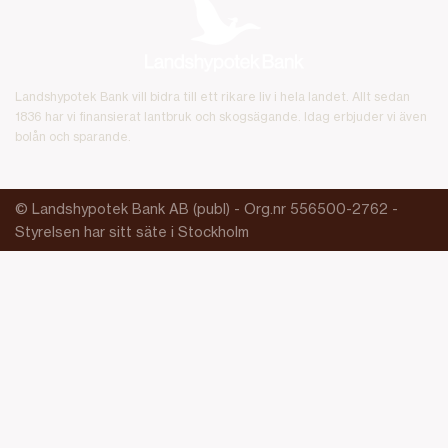
Landshypotek Bank vill bidra till ett rikare liv i hela landet. Allt sedan
1836 har vi finansierat lantbruk och skogsägande. Idag erbjuder vi även
bolån och sparande.
© Landshypotek Bank AB (publ) - Org.nr 556500-2762 -
Styrelsen har sitt säte i Stockholm