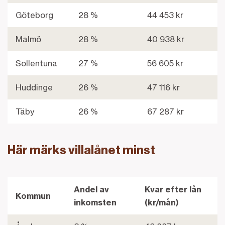
Göteborg
28 %
44 453 kr
Malmö
28 %
40 938 kr
Sollentuna
27 %
56 605 kr
Huddinge
26 %
47 116 kr
Täby
26 %
67 287 kr
Här märks villalånet minst
Andel av
Kvar efter lån
Kommun
inkomsten
(kr/mån)