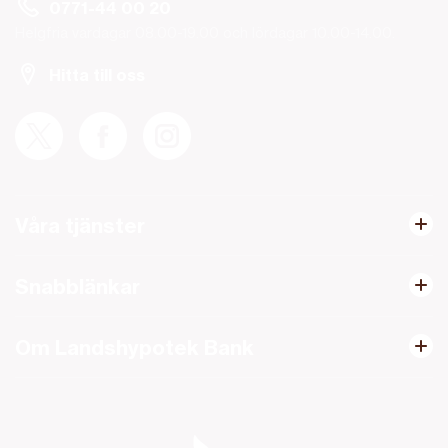
0771-44 00 20
Helgfria vardagar 08.00-19.00 och lördagar 10.00-14.00.
Hitta till oss
Våra tjänster
Snabblänkar
Om Landshypotek Bank