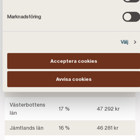
22 %
47 111 kr
Götalands län
Marknadsföring
Uppsala län
22 %
46 057 kr
Södermanlands
20 %
44 471 kr
Välj
län
Östergötlands
Acceptera cookies
19 %
46 244 kr
län
Avvisa cookies
Västmanlands
18 %
46 771 kr
län
Västerbottens
17 %
47 292 kr
län
Jämtlands län
16 %
46 281 kr