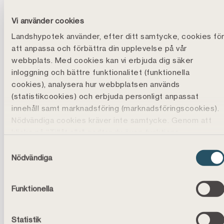
Vi använder cookies
Län för län: Så stor del av inkomsten
Landshypotek använder, efter ditt samtycke, cookies fö
går till villalånet
att anpassa och förbättra din upplevelse på vår
webbplats. Med cookies kan vi erbjuda dig säker
inloggning och bättre funktionalitet (funktionella
cookies), analysera hur webbplatsen används
Andel av
Kvar efter
Län
(statistikcookies) och erbjuda personligt anpassat
inkomsten
lån (kr/mån)
innehåll samt marknadsföring (marknadsföringscookies).
Nödvändiga cookies kräver inte samtycke. Genom att
Län för län: Så stor del av inkomsten går till villalånet
Stockholms län
31 %
51 586 kr
klicka på ”Tillåt alla" godtar du även funktions-,
marknadsförings- och statistikcookies vilket är frivilligt.
Gotlands län
23 %
41 671 kr
Samtyckesval
Du kan läsa mer, ändra dina val eller återkalla
Nödvändiga
samtycke under
Cookiepolicy
.
Hallands län
23 %
48 273 kr
Placeringen av cookies kan även innebära att vi
Funktionella
behandlar dina personuppgifter, läs mer i
Skåne län
22 %
46 323 kr
vår
personuppgiftspolicy
.
Västra
Statistik