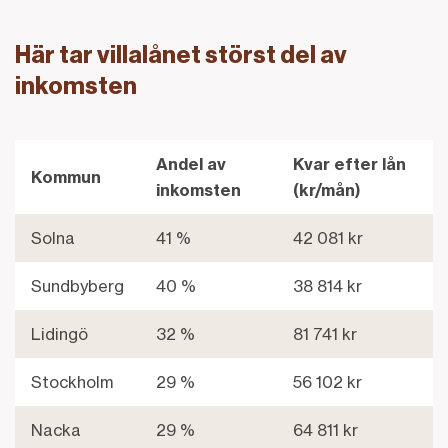
Här tar villalånet störst del av
inkomsten
Andel av
Kvar efter lån
Kommun
inkomsten
(kr/mån)
Här tar villalånet störst del av inkomsten
Solna
41 %
42 081 kr
Sundbyberg
40 %
38 814 kr
Lidingö
32 %
81 741 kr
Stockholm
29 %
56 102 kr
Nacka
29 %
64 811 kr