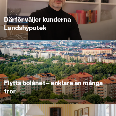
Därför väljer kunderna
Landshypotek
Länk
Flytta bolånet – enklare än många
tror
Så kan du sänka räntan utan förhandling