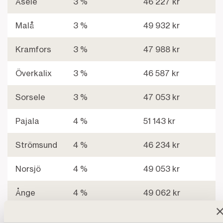
Här märks villalånet minst
Åsele
3 %
46 227 kr
Malå
3 %
49 932 kr
Kramfors
3 %
47 988 kr
Överkalix
3 %
46 587 kr
Sorsele
3 %
47 053 kr
Pajala
4 %
51 143 kr
Strömsund
4 %
46 234 kr
Norsjö
4 %
49 053 kr
Ånge
4 %
49 062 kr
Munkfors
4 %
46 684 kr