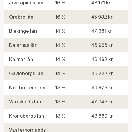
Jönköpings län
16 %
48 171 kr
Örebro län
16 %
45 932 kr
Blekinge län
14 %
47 381 kr
Dalarnas län
14 %
46 966 kr
Kalmar län
14 %
46 492 kr
Gävleborgs län
14 %
46 222 kr
Norrbottens län
13 %
49 673 kr
Värmlands län
13 %
47 943 kr
Kronobergs län
13 %
48 889 kr
Västernorrlands