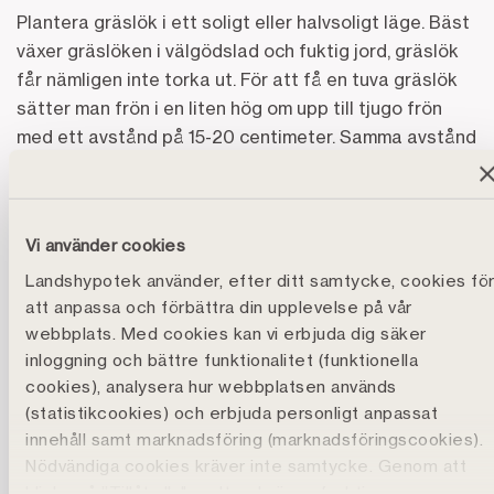
Plantera gräslök i ett soligt eller halvsoligt läge. Bäst
växer gräslöken i välgödslad och fuktig jord, gräslök
får nämligen inte torka ut. För att få en tuva gräslök
sätter man frön i en liten hög om upp till tjugo frön
med ett avstånd på 15-20 centimeter. Samma avstånd
gäller om man sätter plantor.
Du kan skörda från det att stråna är tio centimeter
höga. När du skördar kan du lämna en del för att
Vi använder cookies
plantan ska klara sig och så att det kommer upp nya
Landshypotek använder, efter ditt samtycke, cookies fö
strån.
att anpassa och förbättra din upplevelse på vår
webbplats. Med cookies kan vi erbjuda dig säker
Om du låter gräslöken växa fritt får den vackra lila
inloggning och bättre funktionalitet (funktionella
blommor, som även de är ätliga. Varför inte dekorera
cookies), analysera hur webbplatsen används
maten med dem? Tänk dock på att plantan
(statistikcookies) och erbjuda personligt anpassat
producerar mindre blad när den fokuserar på att
innehåll samt marknadsföring (marknadsföringscookies).
Nödvändiga cookies kräver inte samtycke. Genom att
blomma, och blomstjälkarna är inte lika goda att äta
klicka på ”Tillåt alla" godtar du även funktions-,