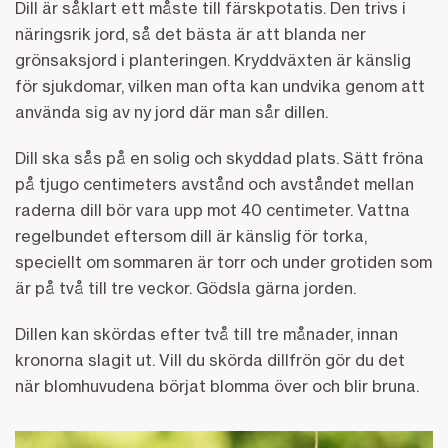
Dill är såklart ett måste till färskpotatis. Den trivs i
näringsrik jord, så det bästa är att blanda ner
grönsaksjord i planteringen. Kryddväxten är känslig
för sjukdomar, vilken man ofta kan undvika genom att
använda sig av ny jord där man sår dillen.
Dill ska sås på en solig och skyddad plats. Sätt fröna
på tjugo centimeters avstånd och avståndet mellan
raderna dill bör vara upp mot 40 centimeter. Vattna
regelbundet eftersom dill är känslig för torka,
speciellt om sommaren är torr och under grotiden som
är på två till tre veckor. Gödsla gärna jorden.
Dillen kan skördas efter två till tre månader, innan
kronorna slagit ut. Vill du skörda dillfrön gör du det
när blomhuvudena börjat blomma över och blir bruna.