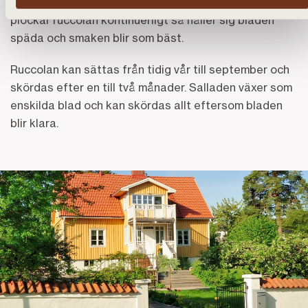
kan vara bra att vattna ibland. Om man dessutom
plockar ruccolan kontinuerligt så håller sig bladen
späda och smaken blir som bäst.
Ruccolan kan sättas från tidig vår till september och
skördas efter en till två månader. Salladen växer som
enskilda blad och kan skördas allt eftersom bladen
blir klara.