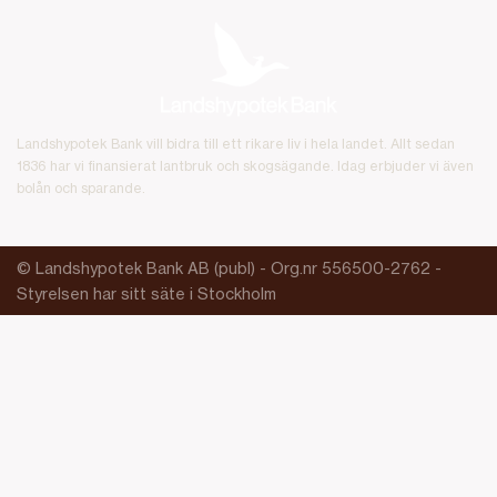
Landshypotek Bank vill bidra till ett rikare liv i hela landet. Allt sedan
1836 har vi finansierat lantbruk och skogsägande. Idag erbjuder vi även
bolån och sparande.
© Landshypotek Bank AB (publ) - Org.nr 556500-2762 -
Styrelsen har sitt säte i Stockholm