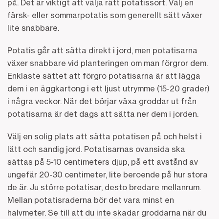
på. Det är viktigt att välja rätt potatissort. Välj en
färsk- eller sommarpotatis som generellt sätt växer
lite snabbare.
Potatis går att sätta direkt i jord, men potatisarna
växer snabbare vid planteringen om man förgror dem.
Enklaste sättet att förgro potatisarna är att lägga
dem i en äggkartong i ett ljust utrymme (15-20 grader)
i några veckor. När det börjar växa groddar ut från
potatisarna är det dags att sätta ner dem i jorden.
Välj en solig plats att sätta potatisen på och helst i
lätt och sandig jord. Potatisarnas ovansida ska
sättas på 5-10 centimeters djup, på ett avstånd av
ungefär 20-30 centimeter, lite beroende på hur stora
de är. Ju större potatisar, desto bredare mellanrum.
Mellan potatisraderna bör det vara minst en
halvmeter. Se till att du inte skadar groddarna när du