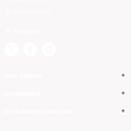
0771-44 00 20
Helgfria vardagar 08.00-19.00 och lördagar 10.00-14.00.
Hitta till oss
Våra tjänster
Snabblänkar
Om Landshypotek Bank