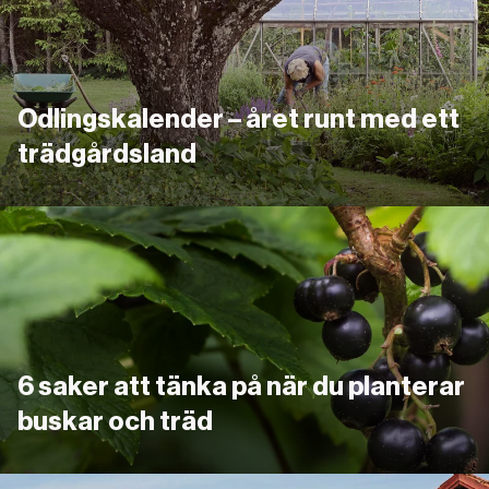
Odlingskalender – året runt med ett
trädgårdsland
Länk
6 saker att tänka på när du planterar
buskar och träd
Länk