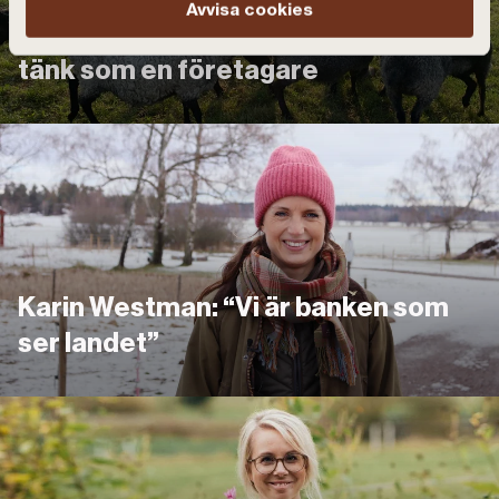
Avvisa cookies
Lantbrukande är en livsstil – men
tänk som en företagare
Länk
Karin Westman: “Vi är banken som
ser landet”
Länk