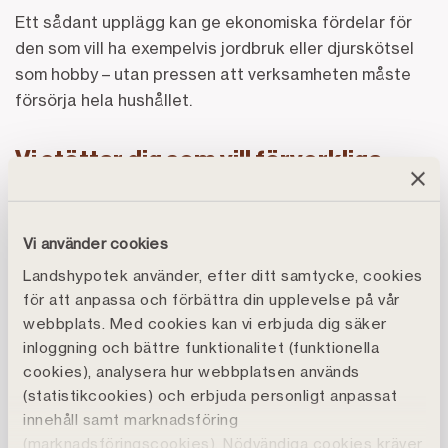
Ett sådant upplägg kan ge ekonomiska fördelar för
den som vill ha exempelvis jordbruk eller djurskötsel
som hobby – utan pressen att verksamheten måste
försörja hela hushållet.
Vi stöttar dig som vill förverkliga
gårdsdrömmen
– Vi hjälper både kunder som vill låna för att utveckla
Vi använder cookies
stora produktionslantbruk och de som satsar på
Landshypotek använder, efter ditt samtycke, cookies
mindre gårdar. På avdelningen för landsbygdsboende
för att anpassa och förbättra din upplevelse på vår
har vi ett särskilt fokus på just de mindre gårdarna
webbplats. Med cookies kan vi erbjuda dig säker
och stöttar dem som vill förverkliga drömmen om ett
inloggning och bättre funktionalitet (funktionella
liv på landet. Har man en liten gård eller ett hus på
cookies), analysera hur webbplatsen används
landsbygden kan vi vara ett bollplank i allt från frågor
(statistikcookies) och erbjuda personligt anpassat
om gårdslån till hur ett deltidslantbruk kan fungera i
innehåll samt marknadsföring
praktiken, säger Frida och fortsätter:
(marknadsföringscookies). Nödvändiga cookies kräver