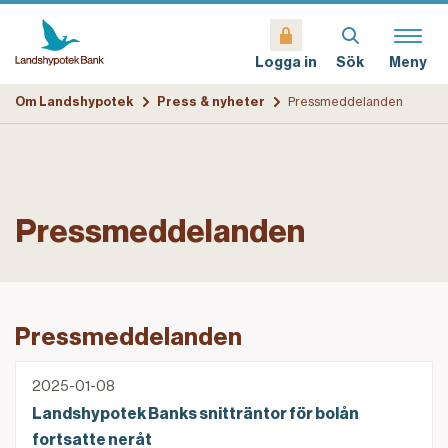
Sök
Meny
Logga in
Om Landshypotek
Press & nyheter
Pressmeddelanden
Pressmeddelanden
Pressmeddelanden
Landshypotek Banks snitträntor för bolån fortsatte 
2025-01-08
Landshypotek Banks snitträntor för bolån
fortsatte neråt