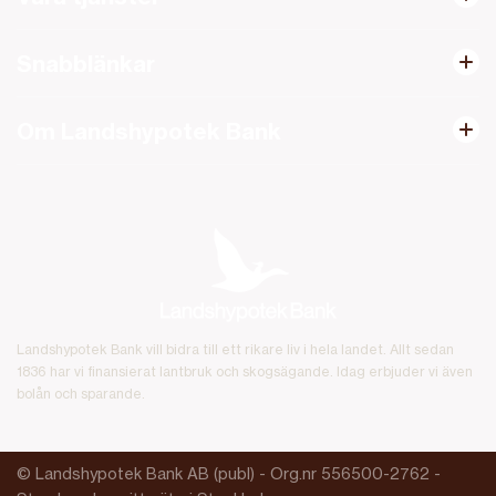
Snabblänkar
Om Landshypotek Bank
Landshypotek Bank vill bidra till ett rikare liv i hela landet. Allt sedan
1836 har vi finansierat lantbruk och skogsägande. Idag erbjuder vi även
bolån och sparande.
© Landshypotek Bank AB (publ) - Org.nr 556500-2762 -