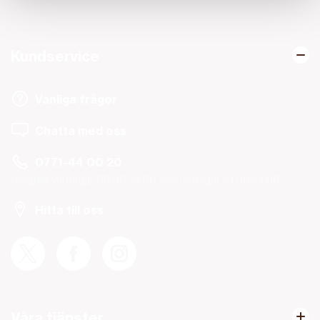
Kundservice
Vanliga frågor
Chatta med oss
0771-44 00 20
Helgfria vardagar 08.00-19.00 och lördagar 10.00-14.00.
Hitta till oss
Våra tjänster