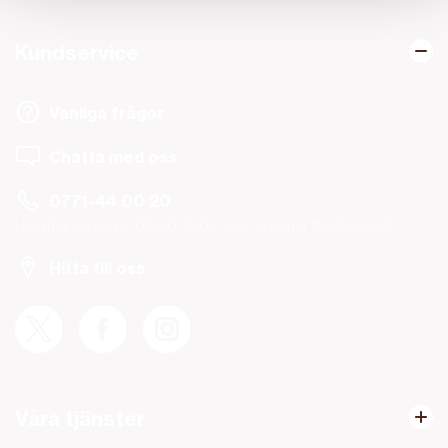
Kundservice
Vanliga frågor
Chatta med oss
0771-44 00 20
Helgfria vardagar 08.00-19.00 och lördagar 10.00-14.00.
Hitta till oss
Våra tjänster