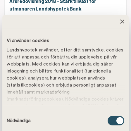
Årsredovisning 2018 – Stark tillväxt för
utmanaren Landshypotek Bank
Landshypotek Bank blir huvudpartner till tävlingen 
2019-03-08
Landshypotek Bank blir huvudpartner till
Vi använder cookies
tävlingen Sveriges mysigaste hem 2019
Landshypotek använder, efter ditt samtycke, cookies
Landshypotek Bank fortsätter visa konkurrenskrafti
för att anpassa och förbättra din upplevelse på vår
2019-03-07
webbplats. Med cookies kan vi erbjuda dig säker
Landshypotek Bank fortsätter visa
inloggning och bättre funktionalitet (funktionella
konkurrenskraftiga snitträntor
cookies), analysera hur webbplatsen används
(statistikcookies) och erbjuda personligt anpassat
Ny ekonomi- och finanschef på Landshypotek Bank
innehåll samt marknadsföring
2019-03-06
(marknadsföringscookies). Nödvändiga cookies kräver
Ny ekonomi- och finanschef på Landshypotek
inte samtycke. Genom att klicka på ”Tillåt alla" godtar
Bank
du även funktions-, marknadsförings- och
Samtyckesval
statistikcookies vilket är frivilligt.
Nödvändiga
Hög tid att söka Landshypotek Banks uppsatsstipen
2019-03-01
Du kan läsa mer, ändra dina val eller återkalla