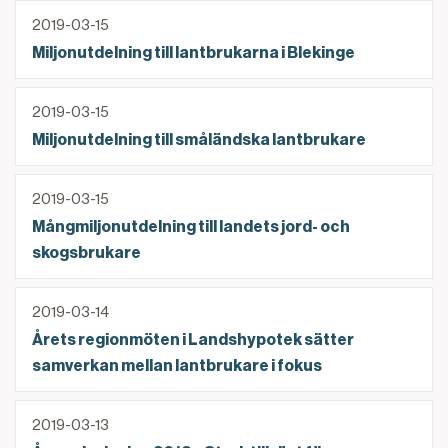
Miljonutdelning till lantbrukarna i Blekinge
2019-03-15
Miljonutdelning till lantbrukarna i Blekinge
Miljonutdelning till småländska lantbrukare
2019-03-15
Miljonutdelning till småländska lantbrukare
Mångmiljonutdelning till landets jord- och skogsbruk
2019-03-15
Mångmiljonutdelning till landets jord- och
skogsbrukare
Årets regionmöten i Landshypotek sätter samverkan 
2019-03-14
Årets regionmöten i Landshypotek sätter
samverkan mellan lantbrukare i fokus
Årsredovisning 2018 – Stark tillväxt för utmanaren 
2019-03-13