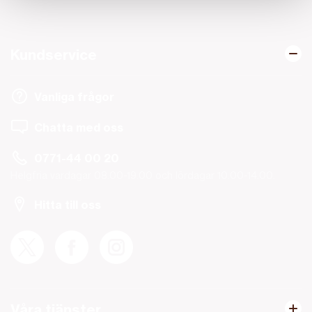
Kundservice
Vanliga frågor
Chatta med oss
0771-44 00 20
Helgfria vardagar 08.00-19.00 och lördagar 10.00-14.00.
Hitta till oss
Våra tjänster