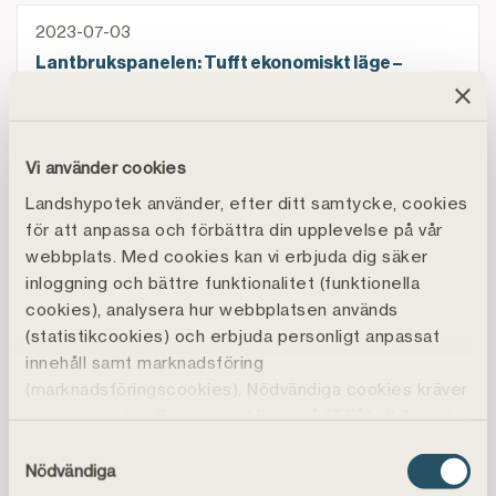
Lantbrukspanelen: Tufft ekonomiskt läge – lantbruka
2023-07-03
Lantbrukspanelen: Tufft ekonomiskt läge –
lantbrukarna skjuter på investeringar
Pressinformation: Fokus på lantbrukets ekonomi när
2023-06-26
Vi använder cookies
Pressinformation: Fokus på lantbrukets ekonomi
Landshypotek använder, efter ditt samtycke, cookies
när Landshypotek är på plats på Borgeby
för att anpassa och förbättra din upplevelse på vår
Fältdagar
webbplats. Med cookies kan vi erbjuda dig säker
inloggning och bättre funktionalitet (funktionella
Snart dags för VM i fårklippning: Landshypotek spon
cookies), analysera hur webbplatsen används
2023-06-20
(statistikcookies) och erbjuda personligt anpassat
Snart dags för VM i fårklippning: Landshypotek
innehåll samt marknadsföring
sponsrar svenska landslaget
(marknadsföringscookies). Nödvändiga cookies kräver
inte samtycke. Genom att klicka på ”Tillåt alla" godtar
Landshypotek höjer sparräntorna igen
2023-06-15
du även funktions-, marknadsförings- och
Samtyckesval
Landshypotek höjer sparräntorna igen
statistikcookies vilket är frivilligt.
Nödvändiga
Du kan läsa mer, ändra dina val eller återkalla