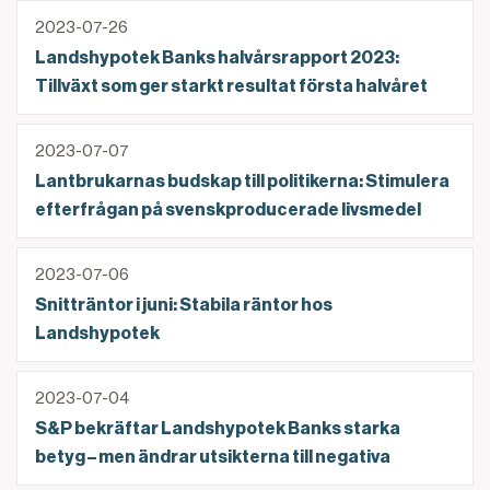
Landshypotek Banks halvårsrapport 2023: Tillväxt so
2023-07-26
Landshypotek Banks halvårsrapport 2023:
Tillväxt som ger starkt resultat första halvåret
Lantbrukarnas budskap till politikerna: Stimulera e
2023-07-07
Lantbrukarnas budskap till politikerna: Stimulera
efterfrågan på svenskproducerade livsmedel
Snitträntor i juni: Stabila räntor hos Landshypotek
2023-07-06
Snitträntor i juni: Stabila räntor hos
Landshypotek
S&P bekräftar Landshypotek Banks starka betyg – men
2023-07-04
S&P bekräftar Landshypotek Banks starka
betyg – men ändrar utsikterna till negativa