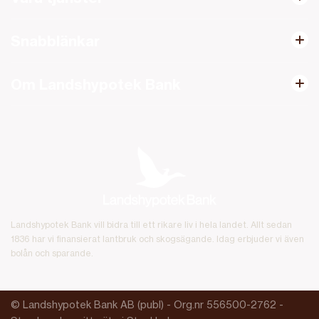
Snabblänkar
Om Landshypotek Bank
Landshypotek Bank vill bidra till ett rikare liv i hela landet. Allt sedan
1836 har vi finansierat lantbruk och skogsägande. Idag erbjuder vi även
bolån och sparande.
© Landshypotek Bank AB (publ) - Org.nr 556500-2762 -