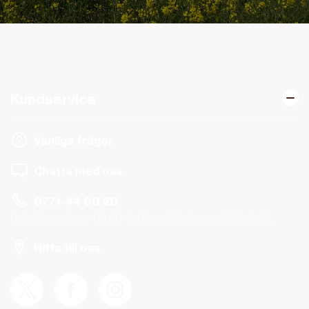
Kundservice
Vanliga frågor
Chatta med oss
0771-44 00 20
Helgfria vardagar 08.00-19.00 och lördagar 10.00-14.00.
Hitta till oss