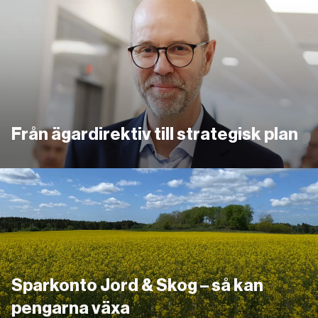
Länk
Från ägardirektiv till strategisk plan
Länk
Sparkonto Jord & Skog – så kan
pengarna växa