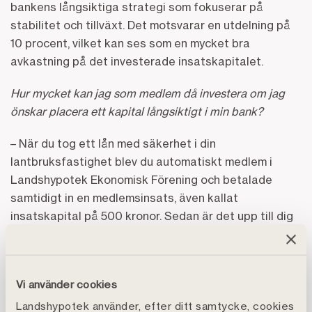
bankens långsiktiga strategi som fokuserar på
stabilitet och tillväxt. Det motsvarar en utdelning på
10 procent, vilket kan ses som en mycket bra
avkastning på det investerade insatskapitalet.
Hur mycket kan jag som medlem då investera om jag
önskar placera ett kapital långsiktigt i min bank?
– När du tog ett lån med säkerhet i din
lantbruksfastighet blev du automatiskt medlem i
Landshypotek Ekonomisk Förening och betalade
samtidigt in en medlemsinsats, även kallat
insatskapital på 500 kronor. Sedan är det upp till dig
hur mycket du vill fylla på det med, genom en större
engångsinsättning eller pö om pö, tills du nått
maxtaket på fyra procent av ditt totala lånebelopp i
Vi använder cookies
banken, förklarar Per-Olof.
Landshypotek använder, efter ditt samtycke, cookies