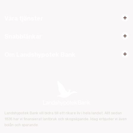
Våra tjänster
Snabblänkar
Om Landshypotek Bank
Landshypotek Bank vill bidra till ett rikare liv i hela landet. Allt sedan
1836 har vi finansierat lantbruk och skogsägande. Idag erbjuder vi även
bolån och sparande.