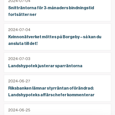
2024-07-04
Snitträntorna för 3-månaders bindningstid
fortsätter ner
Kvinnonätverket möttes på Borgeby – så kan du anslut
2024-07-04
Kvinnonätverket möttes på Borgeby – så kan du
ansluta till det!
Landshypotek justerar sparräntorna
2024-07-03
Landshypotek justerar sparräntorna
Riksbanken lämnar styrräntan oförändrad: Landshy
2024-06-27
Riksbanken lämnar styrräntan oförändrad:
Landshypoteks affärschefer kommenterar
Sänkt rörlig ränta för lån på jord- och skogsbruksfas
2024-06-25