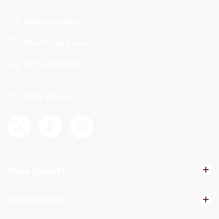
Vanliga frågor
Chatta med oss
0771-44 00 20
Helgfria vardagar 08.00-19.00 och lördagar 10.00-14.00.
Hitta till oss
Våra tjänster
Snabblänkar