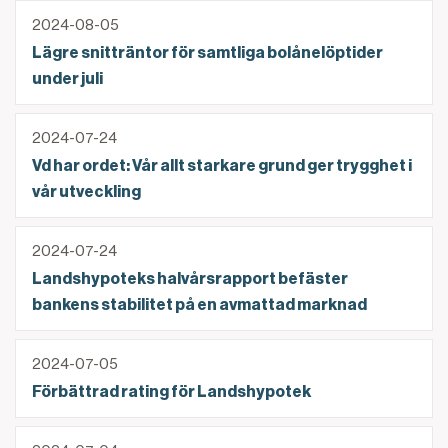
Lägre snitträntor för samtliga bolånelöptider under ju
2024-08-05
Lägre snitträntor för samtliga bolånelöptider
under juli
Vd har ordet: Vår allt starkare grund ger trygghet i vå
2024-07-24
Vd har ordet: Vår allt starkare grund ger trygghet i
vår utveckling
Landshypoteks halvårsrapport befäster bankens sta
2024-07-24
Landshypoteks halvårsrapport befäster
bankens stabilitet på en avmattad marknad
Förbättrad rating för Landshypotek
2024-07-05
Förbättrad rating för Landshypotek
Snitträntorna för 3-månaders bindningstid fortsätte