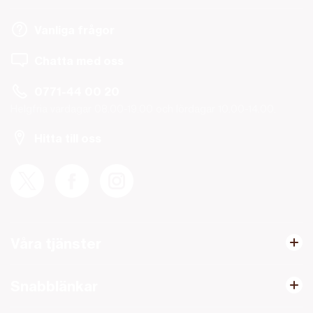
Vanliga frågor
Chatta med oss
0771-44 00 20
Helgfria vardagar 08.00-19.00 och lördagar 10.00-14.00.
Hitta till oss
Våra tjänster
Snabblänkar