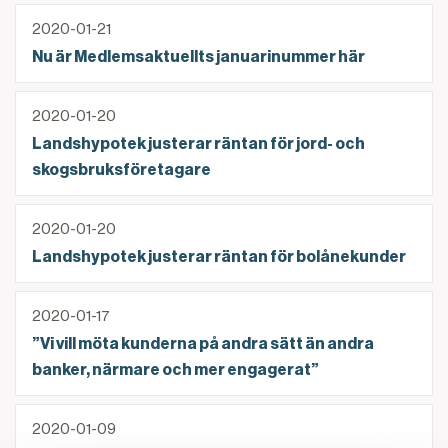
Nu är Medlemsaktuellts januarinummer här
2020-01-21
Nu är Medlemsaktuellts januarinummer här
Landshypotek justerar räntan för jord- och skogsbr
2020-01-20
Landshypotek justerar räntan för jord- och
skogsbruksföretagare
Landshypotek justerar räntan för bolånekunder
2020-01-20
Landshypotek justerar räntan för bolånekunder
”Vi vill möta kunderna på andra sätt än andra banke
2020-01-17
”Vi vill möta kunderna på andra sätt än andra
banker, närmare och mer engagerat”
Landshypotek Bank: Fortsatt konkurrenskraftiga sni
2020-01-09