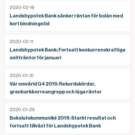
Landshypotek Bank sänker räntan för bolån med kort
2020-02-19
Landshypotek Bank sänker räntan för bolån med
kort bindningstid
Landshypotek Bank: Fortsatt konkurrenskraftiga snit
2020-02-11
Landshypotek Bank: Fortsatt konkurrenskraftiga
snitträntor för januari
Vår omvärld Q4 2019: Rekordskördar, granbarkborrea
2020-01-31
Vår omvärld Q4 2019: Rekordskördar,
granbarkborreangrepp och låga räntor
Bokslutskommuniké 2019: Starkt resultat och fortsat
2020-01-29
Bokslutskommuniké 2019: Starkt resultat och
fortsatt tillväxt för Landshypotek Bank