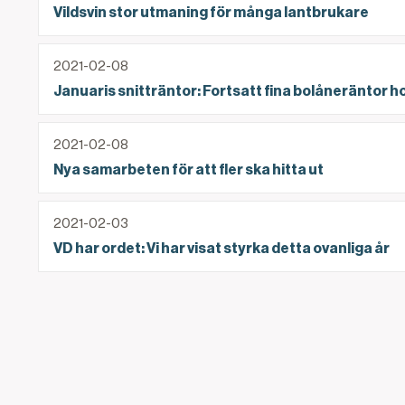
Vildsvin stor utmaning för många lantbrukare
Januaris snitträntor: Fortsatt fina bolåneräntor
2021-02-08
Januaris snitträntor: Fortsatt fina bolåneräntor
Nya samarbeten för att fler ska hitta ut
2021-02-08
Nya samarbeten för att fler ska hitta ut
VD har ordet: Vi har visat styrka detta ovanliga år
2021-02-03
VD har ordet: Vi har visat styrka detta ovanliga år
Gå till föregåend