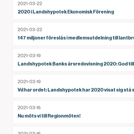
2021-03-22
2020 i Landshypotek Ekonomisk Förening
147 miljoner föreslås i medlemsutdelning till lan
2021-03-22
147 miljoner föreslås i medlemsutdelning till lant
Landshypotek Banks årsredovisning 2020: God till
2021-03-19
Landshypotek Banks årsredovisning 2020: God tillv
Vd har ordet: Landshypotek har 2020 visat sig stå
2021-03-19
Vd har ordet: Landshypotek har 2020 visat sig stå 
Nu möts vi till Regionmöten!
2021-03-16
Nu möts vi till Regionmöten!
Förändring av bolåneräntorna på längre bindnings
2021-03-16