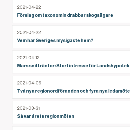
Förslag om taxonomin drabbar skogsägare
2021-04-22
Förslag om taxonomin drabbar skogsägare
Vem har Sveriges mysigaste hem?
2021-04-22
Vem har Sveriges mysigaste hem?
Mars snitträntor: Stort intresse för Landshypote
2021-04-12
Mars snitträntor: Stort intresse för Landshypote
Två nya regionordföranden och fyra nya ledamöt
2021-04-06
Två nya regionordföranden och fyra nya ledamöte
Så var årets regionmöten
2021-03-31
Så var årets regionmöten
2020 i Landshypotek Ekonomisk Förening