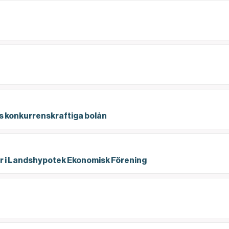
ks konkurrenskraftiga bolån
ks konkurrenskraftiga bolån
er i Landshypotek Ekonomisk Förening
r i Landshypotek Ekonomisk Förening