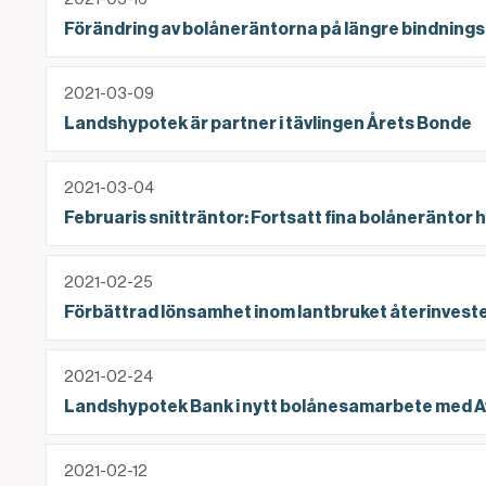
Förändring av bolåneräntorna på längre bindnings
Landshypotek är partner i tävlingen Årets Bonde
2021-03-09
Landshypotek är partner i tävlingen Årets Bonde
Februaris snitträntor: Fortsatt fina bolåneränto
2021-03-04
Februaris snitträntor: Fortsatt fina bolåneränto
Förbättrad lönsamhet inom lantbruket återinvest
2021-02-25
Förbättrad lönsamhet inom lantbruket återinvest
Landshypotek Bank i nytt bolånesamarbete med 
2021-02-24
Landshypotek Bank i nytt bolånesamarbete med 
Vildsvin stor utmaning för många lantbrukare
2021-02-12