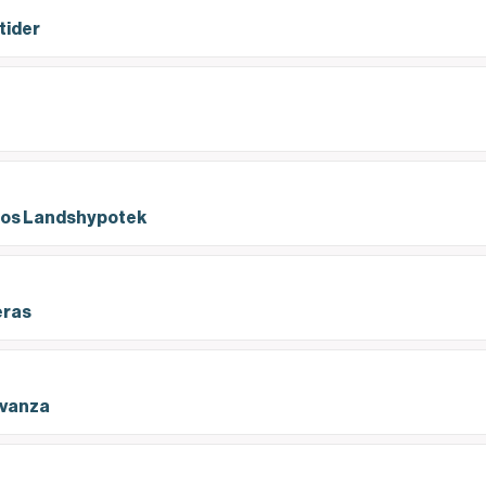
tider
r hos Landshypotek
r hos Landshypotek
eras
eras
Avanza
Avanza