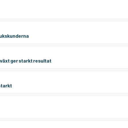
tbrukskunderna
brukskunderna
växt ger starkt resultat
äxt ger starkt resultat
 starkt
starkt
tider