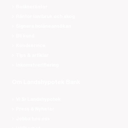
Bolåneräntor
Räntor lantbruk och skog
Signera bolåneansökan
Bli kund
Kundservice
Tips & artiklar
Inkomstverifiering
Om Landshypotek Bank
Vi är Landshypotek
Press & Nyheter
Jobba hos oss