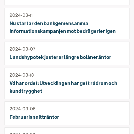
Nu startar den bankgemensamma informationskampa
2024-03-11
Nu startar den bankgemensamma
informationskampanjen mot bedrägerier igen
Landshypotek justerar längre bolåneräntor
2024-03-07
Landshypotek justerar längre bolåneräntor
Vd har ordet: Utvecklingen har gett rådrum och kund
2024-03-13
Vd har ordet: Utvecklingen har gett rådrum och
kundtrygghet
Februaris snitträntor
2024-03-06
Februaris snitträntor
244 miljoner kronor föreslås i utdelning till jord- o