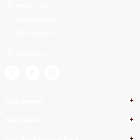
Vanliga frågor
Chatta med oss
0771-44 00 20
Helgfria vardagar 08.00-19.00 och lördagar 10.00-14.00.
Hitta till oss
Våra tjänster
Snabblänkar
Om Landshypotek Bank