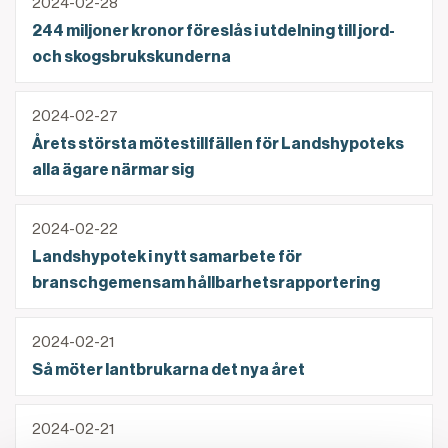
2024-02-28
244 miljoner kronor föreslås i utdelning till jord-
och skogsbrukskunderna
Årets största mötestillfällen för Landshypoteks alla
2024-02-27
Årets största mötestillfällen för Landshypoteks
alla ägare närmar sig
Landshypotek i nytt samarbete för branschgemensa
2024-02-22
Landshypotek i nytt samarbete för
branschgemensam hållbarhetsrapportering
Så möter lantbrukarna det nya året
2024-02-21
Så möter lantbrukarna det nya året
Fler kan ta del av bolånerabatt
2024-02-21