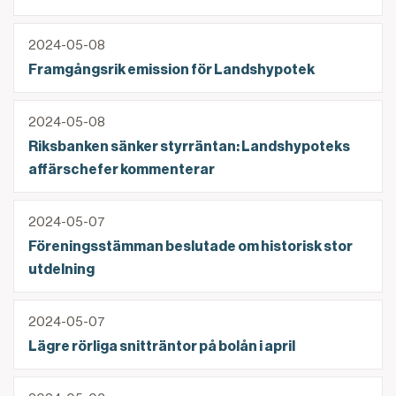
Framgångsrik emission för Landshypotek
2024-05-08
Framgångsrik emission för Landshypotek
Riksbanken sänker styrräntan: Landshypoteks affä
2024-05-08
Riksbanken sänker styrräntan: Landshypoteks
affärschefer kommenterar
Föreningsstämman beslutade om historisk stor utdel
2024-05-07
Föreningsstämman beslutade om historisk stor
utdelning
Lägre rörliga snitträntor på bolån i april
2024-05-07
Lägre rörliga snitträntor på bolån i april
Landshypoteks delårsrapport för första kvartalet 2