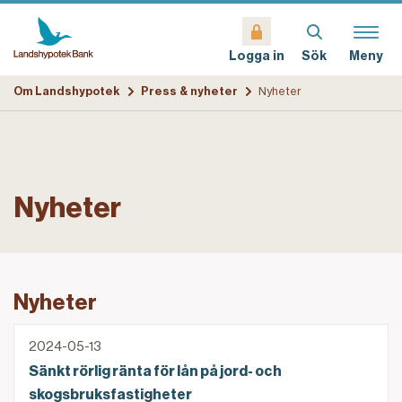
Sök
Meny
Logga in
Om Landshypotek
Press & nyheter
Nyheter
Nyheter
Nyheter
Sänkt rörlig ränta för lån på jord- och skogsbruksfas
2024-05-13
Sänkt rörlig ränta för lån på jord- och
skogsbruksfastigheter