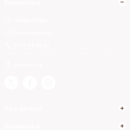
Kundservice
Vanliga frågor
Chatta med oss
0771-44 00 20
Helgfria vardagar 08.00-19.00 och lördagar 10.00-14.00.
Hitta till oss
Våra tjänster
Snabblänkar