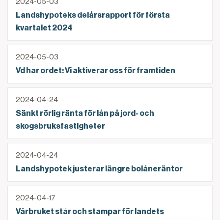
2024-05-03
Landshypoteks delårsrapport för första
kvartalet 2024
Vd har ordet: Vi aktiverar oss för framtiden
2024-05-03
Vd har ordet: Vi aktiverar oss för framtiden
Sänkt rörlig ränta för lån på jord- och skogsbruksfas
2024-04-24
Sänkt rörlig ränta för lån på jord- och
skogsbruksfastigheter
Landshypotek justerar längre bolåneräntor
2024-04-24
Landshypotek justerar längre bolåneräntor
Vårbruket står och stampar för landets lantbrukare
2024-04-17
Vårbruket står och stampar för landets