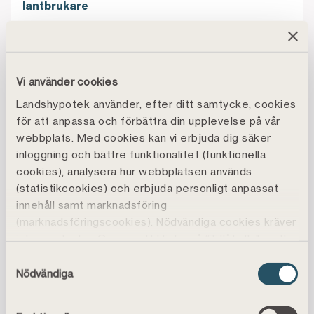
lantbrukare
Nu kan vi erbjuda trygghetsförsäkring för bolånekun
2024-04-12
Nu kan vi erbjuda trygghetsförsäkring för
Vi använder cookies
bolånekunder
Landshypotek använder, efter ditt samtycke, cookies
Stabila snitträntor i mars
för att anpassa och förbättra din upplevelse på vår
2024-04-12
webbplats. Med cookies kan vi erbjuda dig säker
Stabila snitträntor i mars
inloggning och bättre funktionalitet (funktionella
cookies), analysera hur webbplatsen används
Landshypotek sänker bolåneräntor och höjer sparrä
(statistikcookies) och erbjuda personligt anpassat
2024-04-03
innehåll samt marknadsföring
Landshypotek sänker bolåneräntor och höjer
(marknadsföringscookies). Nödvändiga cookies kräver
sparräntor
inte samtycke. Genom att klicka på ”Tillåt alla" godtar
du även funktions-, marknadsförings- och
Seminarium: Så påverkar EU skogsbruket – vad behöv
Samtyckesval
2024-04-25
statistikcookies vilket är frivilligt.
Nödvändiga
Seminarium: Så påverkar EU skogsbruket – vad
Du kan läsa mer, ändra dina val eller återkalla
behöver du veta inför EU-valet?
samtycke under
Cookiepolicy
.