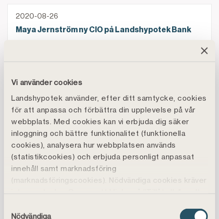
Maya Jernström ny CIO på Landshypotek Bank
2020-08-26
Maya Jernström ny CIO på Landshypotek Bank
Final i Folkets Rödfärgspris närmar sig
2020-08-25
Final i Folkets Rödfärgspris närmar sig
Vi använder cookies
Landshypotek fortsätter att utmana på bolånemarkn
Landshypotek använder, efter ditt samtycke, cookies
2020-08-21
för att anpassa och förbättra din upplevelse på vår
Landshypotek fortsätter att utmana på
webbplats. Med cookies kan vi erbjuda dig säker
bolånemarknaden: Sänker nu räntorna på bred
inloggning och bättre funktionalitet (funktionella
front
cookies), analysera hur webbplatsen används
(statistikcookies) och erbjuda personligt anpassat
Trädgårdens betydelse växer i coronatider
innehåll samt marknadsföring
2020-08-19
(marknadsföringscookies). Nödvändiga cookies kräver
Trädgårdens betydelse växer i coronatider
inte samtycke. Genom att klicka på ”Tillåt alla" godtar
du även funktions-, marknadsförings- och
Konkurrenskraftiga bolåneräntor för Landshypoteks k
Samtyckesval
2020-08-13
statistikcookies vilket är frivilligt.
Nödvändiga