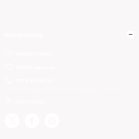
Kundservice
Vanliga frågor
Chatta med oss
0771-44 00 20
Helgfria vardagar 08.00-19.00 och lördagar 10.00-14.00.
Hitta till oss