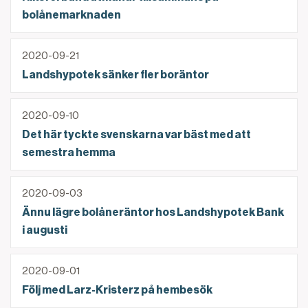
bolånemarknaden
Landshypotek sänker fler boräntor
2020-09-21
Landshypotek sänker fler boräntor
Det här tyckte svenskarna var bäst med att semest
2020-09-10
Det här tyckte svenskarna var bäst med att
semestra hemma
Ännu lägre bolåneräntor hos Landshypotek Bank i au
2020-09-03
Ännu lägre bolåneräntor hos Landshypotek Bank
i augusti
Följ med Larz-Kristerz på hembesök
2020-09-01
Följ med Larz-Kristerz på hembesök