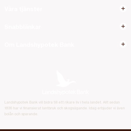
Våra tjänster
Snabblänkar
Om Landshypotek Bank
Landshypotek Bank vill bidra till ett rikare liv i hela landet. Allt sedan
1836 har vi finansierat lantbruk och skogsägande. Idag erbjuder vi även
bolån och sparande.