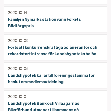
Familjen Nymarks station vann Folkets Rödfärgspris
2020-10-14
Familjen Nymarks station vann Folkets
Rödfärgspris
Fortsatt konkurrenskraftiga bolåneräntor och rekor
2020-10-09
Fortsatt konkurrenskraftiga bolåneräntor och
rekordstort intresse för Landshypoteks bolån
Landshypotek kallar till föreningsstämma för beslu
2020-10-05
Landshypotek kallar till föreningsstämma för
beslut om medlemsutdelning
Landshypotek Bank och Villaägarnas Riksförbund u
2020-10-01
Landshypotek Bank och Villaägarnas
Riksförbund utmanar tillsammans på