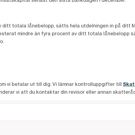
insatskapital senast den sista bankdagen i december.
t av ditt totala lånebelopp, sätts hela utdelningen in på d
esterat mindre än fyra procent av ditt totala lånebelopp sät
o.
i betalar ut till dig. Vi lämnar kontrolluppgifter till
Skat
erar vi att du kontaktar din revisor eller annan skatterå