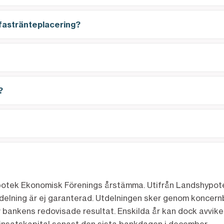
 fastränteplacering?
?
potek Ekonomisk Förenings årstämma. Utifrån Landshypote
utdelning är ej garanterad. Utdelningen sker genom koncern
 bankens redovisade resultat. Enskilda år kan dock avvikel