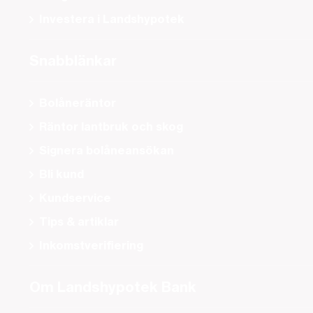
Investera i Landshypotek
Snabblänkar
Bolåneräntor
Räntor lantbruk och skog
Signera bolåneansökan
Bli kund
Kundservice
Tips & artiklar
Inkomstverifiering
Om Landshypotek Bank