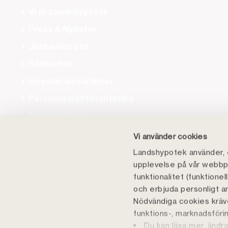
Vi är Landshypotek
Press & Nyheter
Jobba hos oss
Hållbarhet
Investerarrelationer
Personuppgiftshantering
Cookiepolicy
Tillgänglighet
Vi använder cookies
Landshypotek använder, e
upplevelse på vår webbpl
funktionalitet (funktione
och erbjuda personligt a
Nödvändiga cookies kräve
funktions-, marknadsföring
Du kan läsa mer, ändra