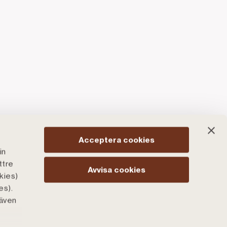
Acceptera cookies
in
ttre
Avvisa cookies
kies)
es).
 även