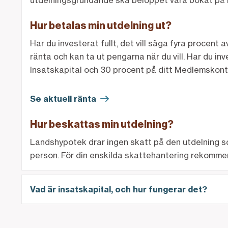
utdelningsgrundande ska beloppet vara bokat på 
Hur betalas min utdelning ut?
Har du investerat fullt, det vill säga fyra procen
ränta och kan ta ut pengarna när du vill.
Har du inv
Insatskapital och 30 procent på ditt Medlemskont
Se aktuell ränta
Hur beskattas min utdelning?
Landshypotek drar ingen skatt på den utdelning som v
person. För din enskilda skattehantering rekommend
Vad är insatskapital, och hur fungerar det?