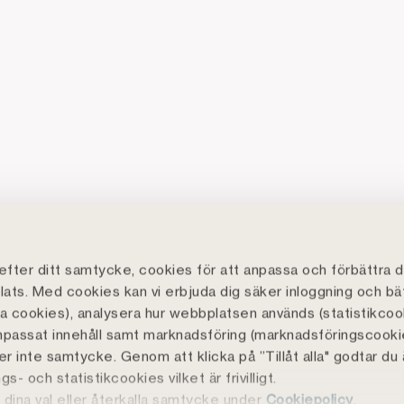
fter ditt samtycke, cookies för att anpassa och förbättra d
ats. Med cookies kan vi erbjuda dig säker inloggning och bä
lla cookies), analysera hur webbplatsen används (statistikcoo
npassat innehåll samt marknadsföring (marknadsföringscooki
r inte samtycke. Genom att klicka på ”Tillåt alla" godtar du
s- och statistikcookies vilket är frivilligt.
 dina val eller återkalla samtycke under
Cookiepolicy
.