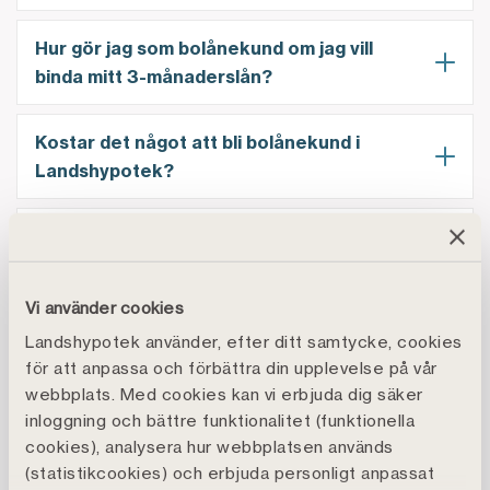
Hur gör jag som bolånekund om jag vill
binda mitt 3-månaderslån?
Kostar det något att bli bolånekund i
Landshypotek?
Vad betyder amorteringsgrundande
värde?
Vi använder cookies
Måste jag amortera på mitt bolån?
Landshypotek använder, efter ditt samtycke, cookies
för att anpassa och förbättra din upplevelse på vår
webbplats. Med cookies kan vi erbjuda dig säker
Dags att signera bolåneansökan, hur gör
inloggning och bättre funktionalitet (funktionella
jag?
cookies), analysera hur webbplatsen används
(statistikcookies) och erbjuda personligt anpassat