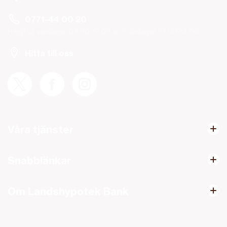
0771-44 00 20
Helgfria vardagar 08.00-19.00 och lördagar 10.00-14.00.
Hitta till oss
Våra tjänster
Snabblänkar
Om Landshypotek Bank