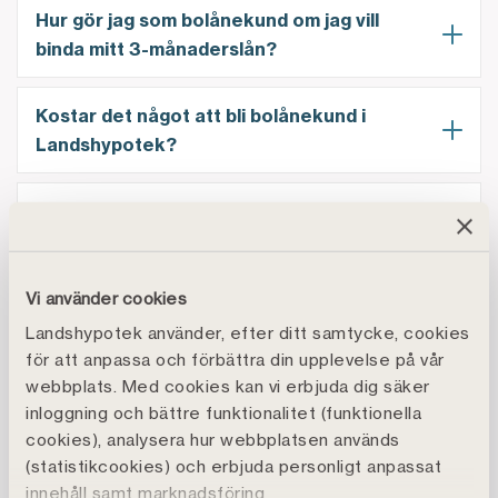
Hur gör jag som bolånekund om jag vill
binda mitt 3-månaderslån?
Kostar det något att bli bolånekund i
Landshypotek?
Vad betyder amorteringsgrundande
värde?
Vi använder cookies
Måste jag amortera på mitt bolån?
Landshypotek använder, efter ditt samtycke, cookies
för att anpassa och förbättra din upplevelse på vår
Dags att signera bolåneansökan, hur gör
webbplats. Med cookies kan vi erbjuda dig säker
jag?
inloggning och bättre funktionalitet (funktionella
cookies), analysera hur webbplatsen används
(statistikcookies) och erbjuda personligt anpassat
Vad är ett amorteringsunderlag?
innehåll samt marknadsföring