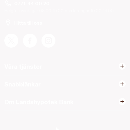
0771-44 00 20
Helgfria vardagar 08.00-19.00 och lördagar 10.00-14.00.
Hitta till oss
Våra tjänster
Snabblänkar
Om Landshypotek Bank