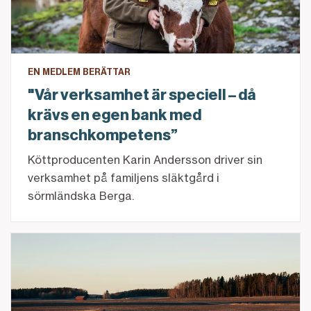
EN MEDLEM BERÄTTAR
"Vår verksamhet är speciell – då
krävs en egen bank med
branschkompetens”
Köttproducenten Karin Andersson driver sin
verksamhet på familjens släktgård i
sörmländska Berga.
Startskottet för vad som idag är Landshypotek