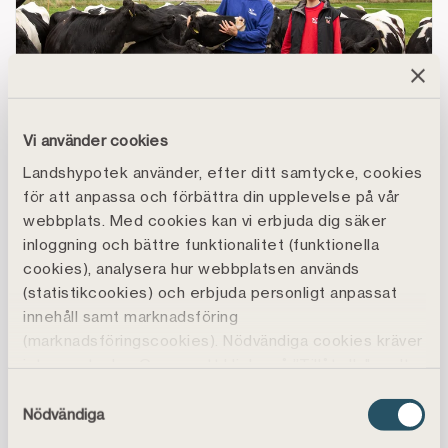
Vi använder cookies
Landshypotek använder, efter ditt samtycke, cookies
MEDLEMSPORTRÄTT
för att anpassa och förbättra din upplevelse på vår
Med fötterna på jorden och korna
webbplats. Med cookies kan vi erbjuda dig säker
på lyxhotell
inloggning och bättre funktionalitet (funktionella
cookies), analysera hur webbplatsen används
Vad ska man tänka på när man moderniserar en
(statistikcookies) och erbjuda personligt anpassat
mjölkgård? Går det att expandera utan att få
innehåll samt marknadsföring
växtvärk? Niclas och Lena Stang på Södra Kärr
(marknadsföringscookies). Nödvändiga cookies kräver
i Dalsland har svaren.
inte samtycke. Genom att klicka på ”Tillåt alla" godtar
du även funktions-, marknadsförings- och
Samtyckesval
statistikcookies vilket är frivilligt.
Lär dig mer om spannmålsodling
Nödvändiga
Du kan läsa mer, ändra dina val eller återkalla