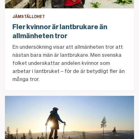
JÄMSTÄLLDHET
Fler kvinnor är lantbrukare än
allmänheten tror
En undersökning visar att allmänheten tror att
nästan bara män är lantbrukare. Men svenska
folket underskattar andelen kvinnor som
arbetar i lantbruket – för de är betydligt fler än
många tror.
"Jag bor till hundra procent där jag vill bo"