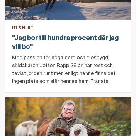
UT & NJUT
"Jag bor till hundra procent där jag
vill bo"
Med passion för höga berg och glesbygd,
skidåkaren Lotten Rapp 28 år, har rest och
tävlat jorden runt men enligt henne finns det
ingen plats som slår hennes hem; Fränsta.
"Vår verksamhet är speciell – då krävs en egen ba