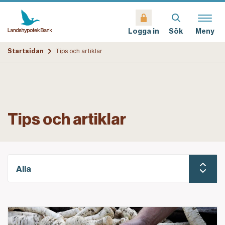
Sök
Meny
Logga in
Startsidan
Tips och artiklar
Tips och artiklar
Alla
Lär dig allt om den svenska pepparroten – vårens för