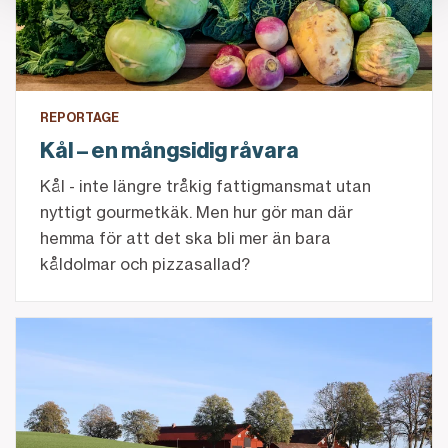
REPORTAGE
Kål – en mångsidig råvara
Kål - inte längre tråkig fattigmansmat utan
nyttigt gourmetkäk. Men hur gör man där
hemma för att det ska bli mer än bara
kåldolmar och pizzasallad?
Att äga sin egen bank