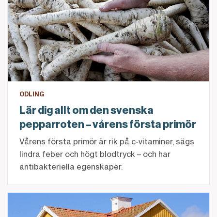
ODLING
Lär dig allt om den svenska
pepparroten – vårens första primör
Vårens första primör är rik på c-vitaminer, sägs
lindra feber och högt blodtryck – och har
antibakteriella egenskaper.
Vad är amortering? Vi reder ut begreppet