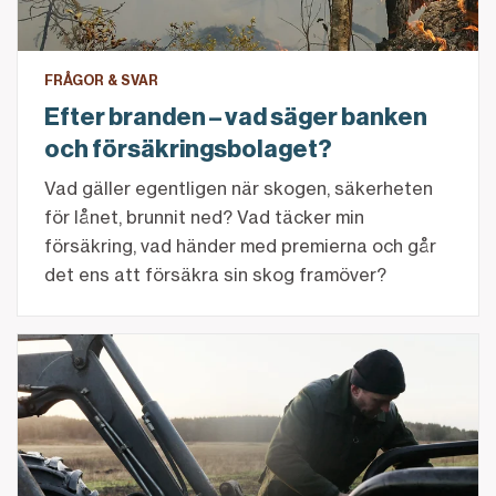
FRÅGOR & SVAR
Efter branden – vad säger banken
och försäkringsbolaget?
Vad gäller egentligen när skogen, säkerheten
för lånet, brunnit ned? Vad täcker min
försäkring, vad händer med premierna och går
det ens att försäkra sin skog framöver?
Beräkna ditt maskinlån – att tänka på vid maskinfinan