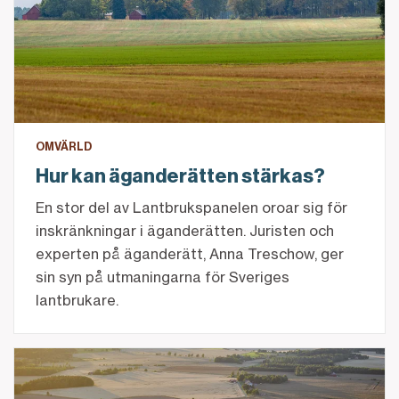
OMVÄRLD
Hur kan äganderätten stärkas?
En stor del av Lantbrukspanelen oroar sig för
inskränkningar i äganderätten. Juristen och
experten på äganderätt, Anna Treschow, ger
sin syn på utmaningarna för Sveriges
lantbrukare.
Hur mycket bryr vi oss om svensk matproduktion?