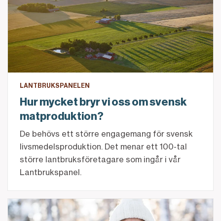
LANTBRUKSPANELEN
Hur mycket bryr vi oss om svensk
matproduktion?
De behövs ett större engagemang för svensk
livsmedelsproduktion. Det menar ett 100-tal
större lantbruksföretagare som ingår i vår
Lantbrukspanel.
"Ett generationsskifte ska inte hetsas fram, då är de